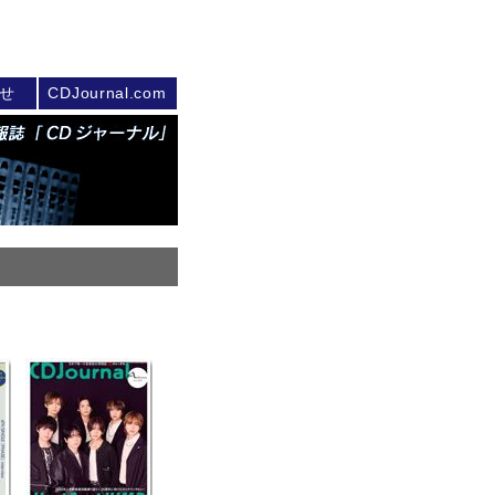
せ
CDJournal.com