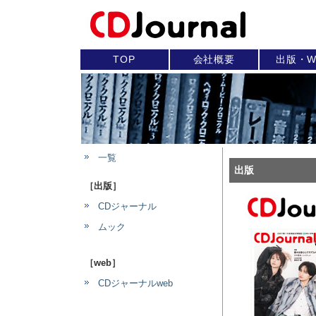
TOP
会社概要
出版・W
一覧
出版
［出版］
CDジャーナル
ムック
［web］
CDジャーナルweb