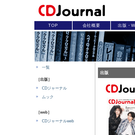
TOP
会社概要
出版・W
一覧
出版
［出版］
CDジャーナル
ムック
［web］
CDジャーナルweb