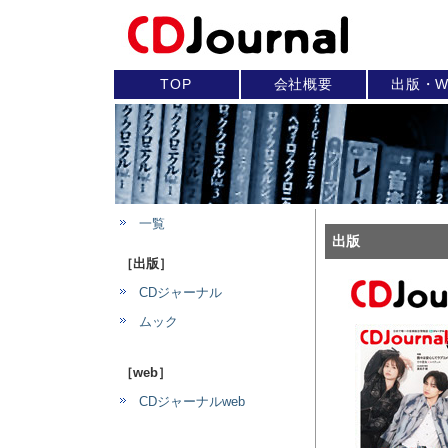
TOP
会社概要
出版・W
一覧
出版
［出版］
CDジャーナル
ムック
［web］
CDジャーナルweb