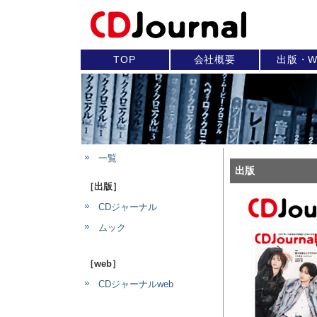
TOP
会社概要
出版・W
一覧
出版
［出版］
CDジャーナル
ムック
［web］
CDジャーナルweb