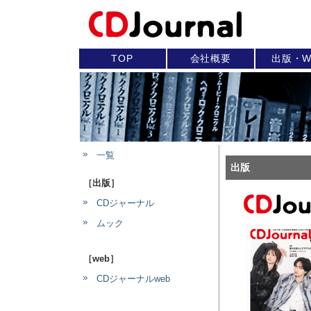
TOP
会社概要
出版・W
一覧
出版
［出版］
CDジャーナル
ムック
［web］
CDジャーナルweb