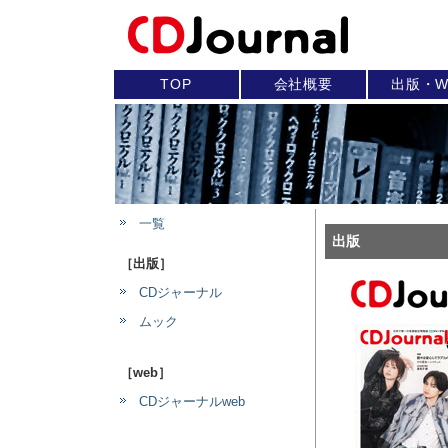
TOP
会社概要
出版・W
一覧
出版
［出版］
CDジャーナル
ムック
［web］
CDジャーナルweb