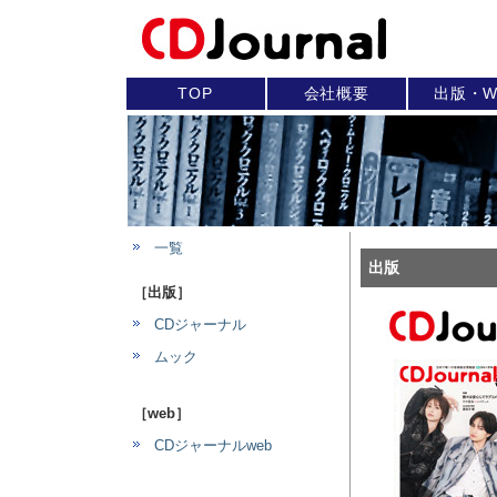
TOP
会社概要
出版・W
一覧
出版
［出版］
CDジャーナル
ムック
［web］
CDジャーナルweb