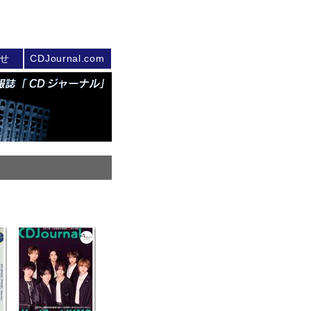
せ
CDJournal.com