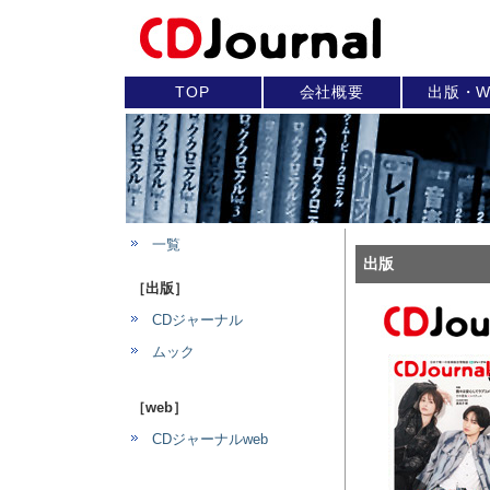
TOP
会社概要
出版・W
一覧
出版
［出版］
CDジャーナル
ムック
［web］
CDジャーナルweb