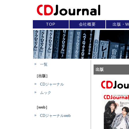
TOP
会社概要
出版・W
一覧
出版
［出版］
CDジャーナル
ムック
［web］
CDジャーナルweb