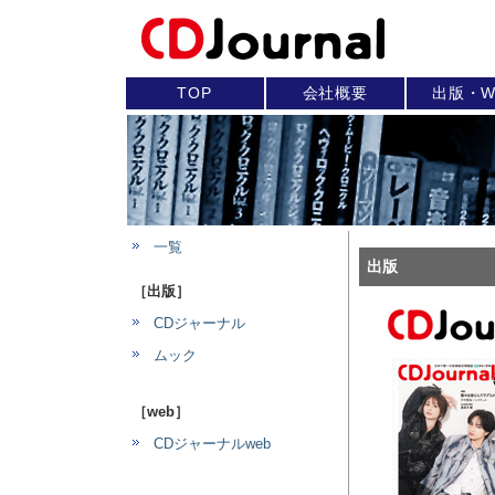
TOP
会社概要
出版・W
一覧
出版
［出版］
CDジャーナル
ムック
［web］
CDジャーナルweb