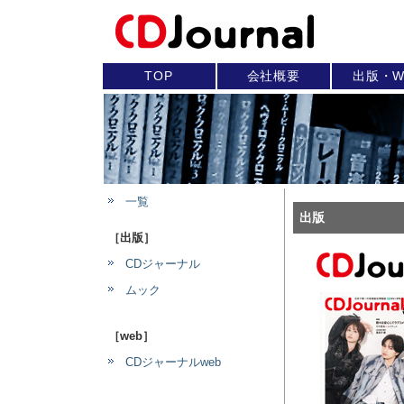
TOP
会社概要
出版・W
一覧
出版
［出版］
CDジャーナル
ムック
［web］
CDジャーナルweb