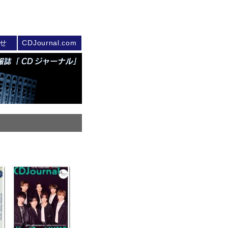
せ
CDJournal.com