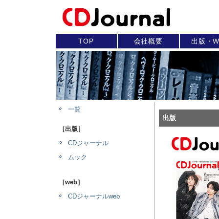
TOP
会社概要
出版・W
一覧
出版
［出版］
CDジャーナル
ムック
［web］
CDジャーナルweb