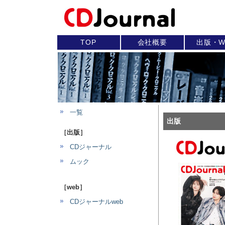
TOP
会社概要
出版・W
一覧
出版
［出版］
CDジャーナル
ムック
［web］
CDジャーナルweb