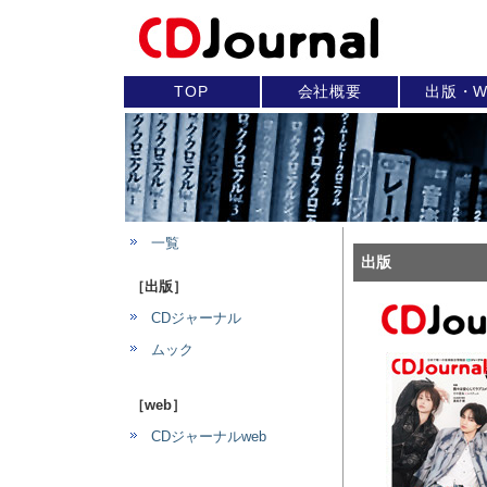
TOP
会社概要
出版・W
一覧
出版
［出版］
CDジャーナル
ムック
［web］
CDジャーナルweb