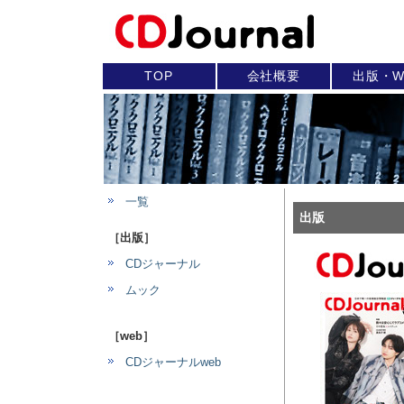
TOP
会社概要
出版・W
一覧
出版
［出版］
CDジャーナル
ムック
［web］
CDジャーナルweb