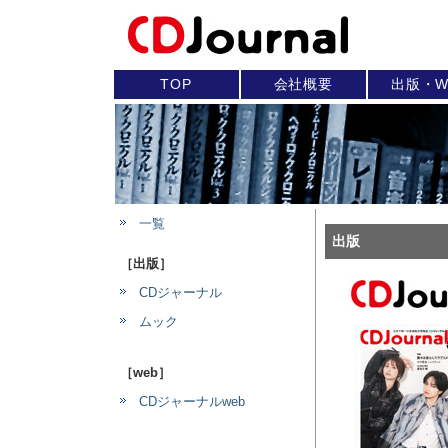
TOP
会社概要
出版・W
一覧
出版
［出版］
CDジャーナル
ムック
［web］
CDジャーナルweb