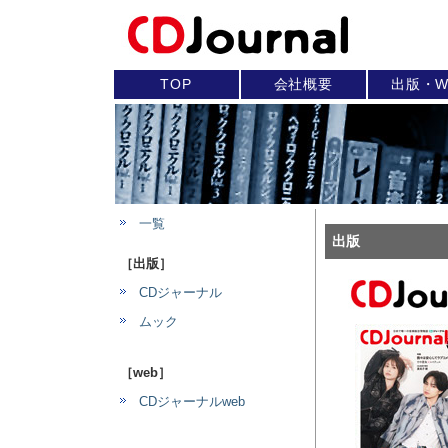
TOP
会社概要
出版・W
一覧
出版
［出版］
CDジャーナル
ムック
［web］
CDジャーナルweb