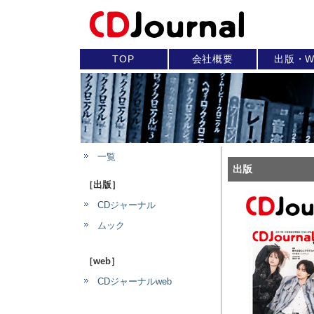
TOP
会社概要
出版・W
一覧
出版
［出版］
CDジャーナル
ムック
［web］
CDジャーナルweb