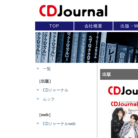
TOP
会社概要
出版・W
一覧
出版
［出版］
CDジャーナル
ムック
［web］
CDジャーナルweb