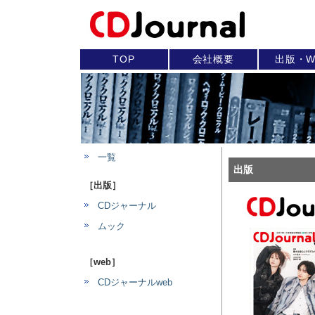
TOP
会社概要
出版・W
一覧
出版
［出版］
CDジャーナル
ムック
［web］
CDジャーナルweb