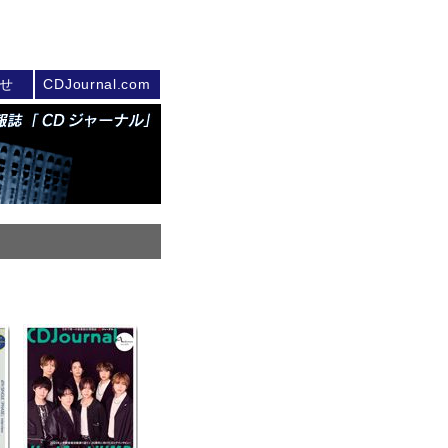
せ
CDJournal.com