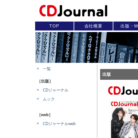
TOP
会社概要
出版・W
一覧
出版
［出版］
CDジャーナル
ムック
［web］
CDジャーナルweb