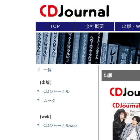
TOP
会社概要
出版・W
一覧
出版
［出版］
CDジャーナル
ムック
［web］
CDジャーナルweb