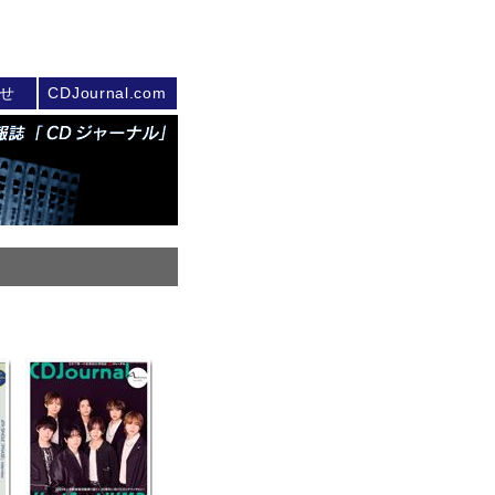
せ
CDJournal.com