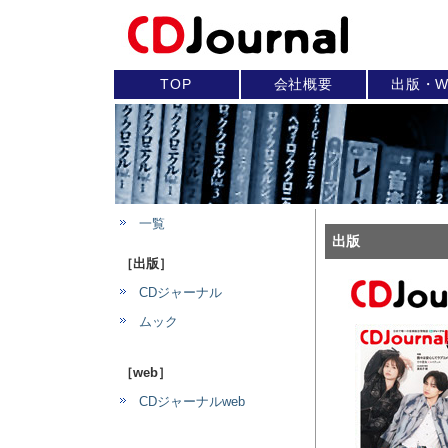
TOP
会社概要
出版・W
一覧
出版
［出版］
CDジャーナル
ムック
［web］
CDジャーナルweb