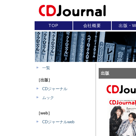
TOP
会社概要
出版・W
一覧
出版
［出版］
CDジャーナル
ムック
［web］
CDジャーナルweb