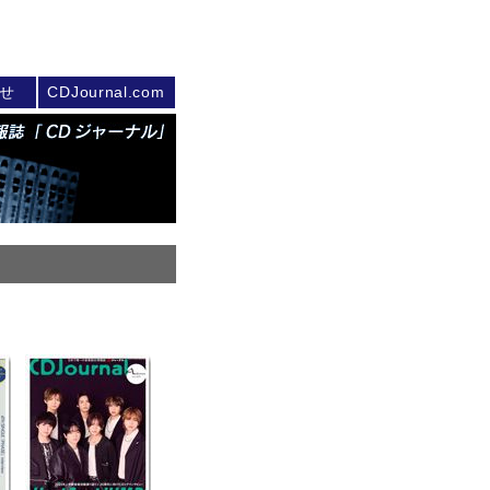
せ
CDJournal.com