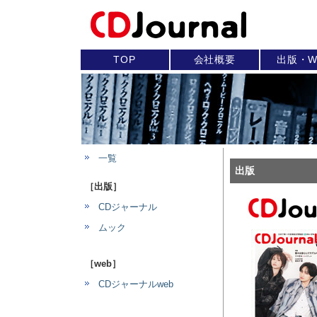
TOP
会社概要
出版・W
一覧
出版
［出版］
CDジャーナル
ムック
［web］
CDジャーナルweb