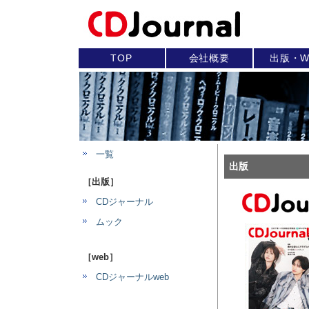
TOP
会社概要
出版・W
一覧
出版
［出版］
CDジャーナル
ムック
［web］
CDジャーナルweb