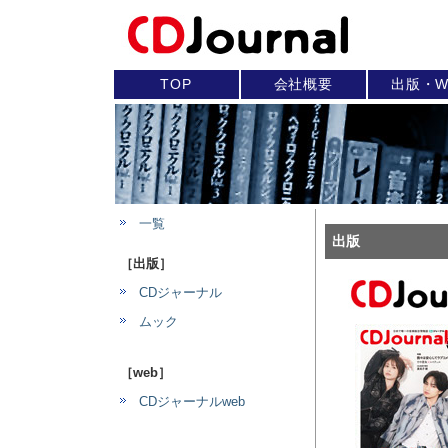
TOP
会社概要
出版・W
一覧
出版
［出版］
CDジャーナル
ムック
［web］
CDジャーナルweb