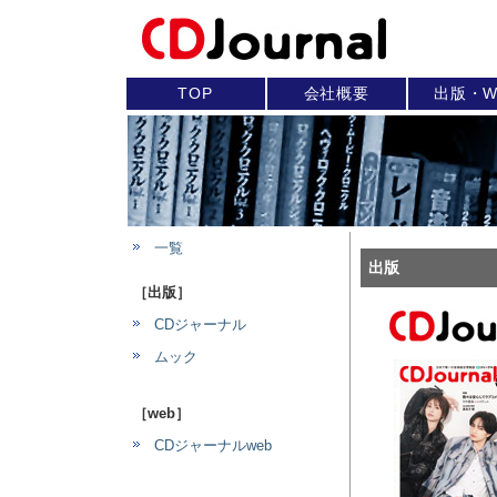
TOP
会社概要
出版・W
一覧
出版
［出版］
CDジャーナル
ムック
［web］
CDジャーナルweb