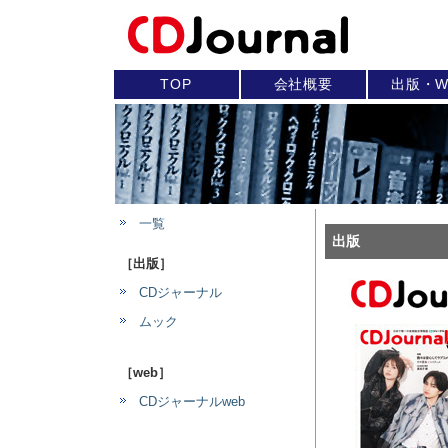
TOP
会社概要
出版・W
一覧
出版
［出版］
CDジャーナル
ムック
［web］
CDジャーナルweb