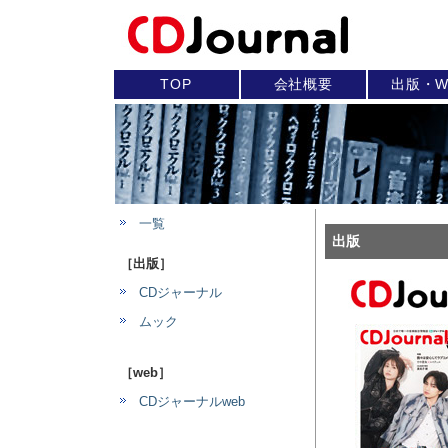
TOP
会社概要
出版・W
一覧
出版
［出版］
CDジャーナル
ムック
［web］
CDジャーナルweb