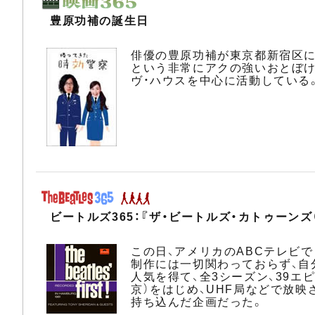
豊原功補の誕生日
俳優の豊原功補が東京都新宿区に
という非常にアクの強いおとぼけ刑
ヴ・ハウスを中心に活動している
ビートルズ365：『ザ・ビートルズ・カトゥーンズ
この日、アメリカのABCテレビで
制作には一切関わっておらず、自
人気を得て、全3シーズン、39エ
京）をはじめ、UHF局などで放
持ち込んだ企画だった。