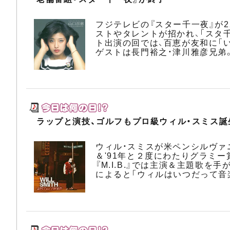
フジテレビの『スター千一夜』が
ストやタレントが招かれ、「スタ
ト出演の回では、百恵が友和に「
ゲストは長門裕之・津川雅彦兄弟
ラップと演技、ゴルフもプロ級ウィル・スミス誕
ウィル・スミスが米ペンシルヴァニ
＆'91年と２度にわたりグラミー
『M.I.B.』では主演＆主題歌
によると「ウィルはいつだって音