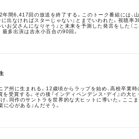
22年間6,417回の放送を終了する。このトーク番組には
千に出なければスターじゃない」とまでいわれた。視聴率3
いいお父さんになりそう」と未来を予測した発言をした（こ
。最多出演は吉永小百合の90回。
生
ア州に生まれる。12歳頃からラップを始め、高校卒業時の'
賞を受賞する。その後『インディペンデンス・デイ』の大ヒ
を手がけ、同作のサントラを世界的な大ヒットに導いた。ここ
楽に心がある」んだそう。