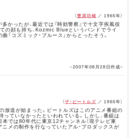
（
豊原功補
／ 1965年）
多かったが、最近では『時効警察』で十文字疾風役
も持ち、Kozmic Blueというバンドでライ
曲「コズミック・ブルース」からとったそう。
−2007年08月28日作成−
（
ザ・ビートルズ
／ 1965年）
）』の放送が始まった。ビートルズはこのアニメ番組の
持っていなかったといわれている。しかし、番組は
日本では80年代に東京12チャンネル（現テレビ東
のアニメの制作を行なっていたアル・ブロダックスが