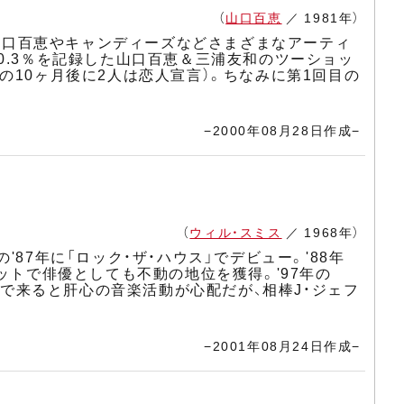
（
山口百恵
／ 1981年）
、山口百恵やキャンディーズなどさまざまなアーティ
0.3％を記録した山口百恵＆三浦友和のツーショッ
の10ヶ月後に2人は恋人宣言）。ちなみに第1回目の
−2000年08月28日作成−
（
ウィル・スミス
／ 1968年）
87年に「ロック・ザ・ハウス」でデビュー。'88年
ットで俳優としても不動の地位を獲得。'97年の
まで来ると肝心の音楽活動が心配だが、相棒J・ジェフ
−2001年08月24日作成−