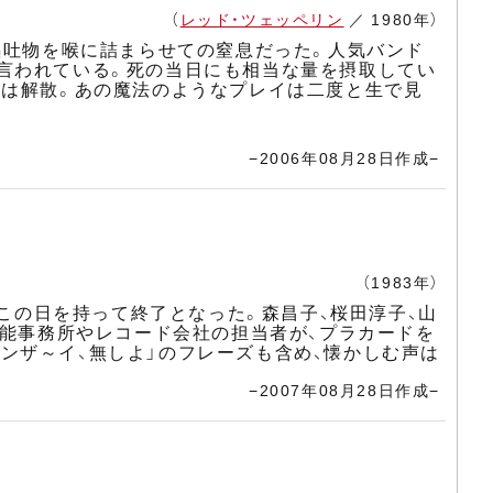
（
レッド・ツェッペリン
／ 1980年）
嘔吐物を喉に詰まらせての窒息だった。人気バンド
言われている。死の当日にも相当な量を摂取してい
ドは解散。あの魔法のようなプレイは二度と生で見
−2006年08月28日作成−
（1983年）
、この日を持って終了となった。森昌子、桜田淳子、山
芸能事務所やレコード会社の担当者が、プラカードを
ンザ～イ、無しよ」のフレーズも含め、懐かしむ声は
−2007年08月28日作成−