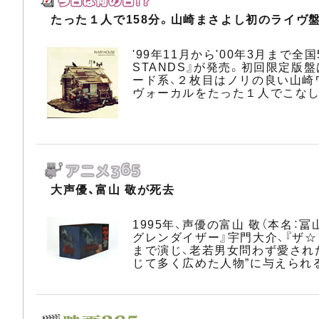
たった１人で158分。山崎まさよし初のライヴ盤
'99年11月から'00年3月まで
STANDS』が発売。初回限定版盤はC
ード系、２枚目はノリの良い山崎
ヴォーカルをたった１人でこなし
大声優、富山 敬が死去
1995年、声優の富山 敬（本名：
グレンダイザー』宇門大介、『ザ
まで演じ、老若男女問わず愛され
じて多く広めた人物”に与えられ