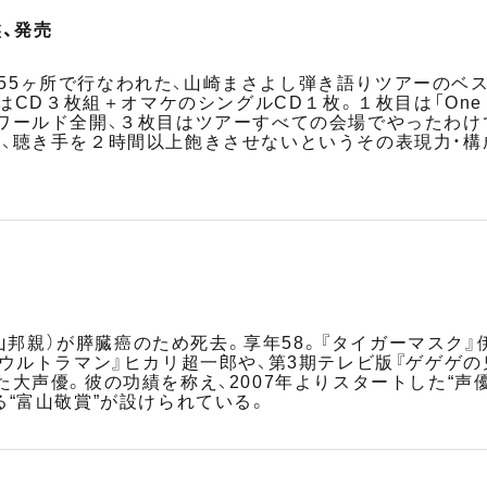
、発売
全国55ヶ所で行なわれた、山崎まさよし弾き語りツアーのベス
D３枚組＋オマケのシングルCD１枚。１枚目は「One more 
ワールド全開、３枚目はツアーすべての会場でやったわけ
、聴き手を２時間以上飽きさせないというその表現力・構
冨山邦親）が膵臓癌のため死去。享年58。『タイガーマスク』
☆ウルトラマン』ヒカリ超一郎や、第3期テレビ版『ゲゲゲの
た大声優。彼の功績を称え、2007年よりスタートした“声
る“富山敬賞”が設けられている。