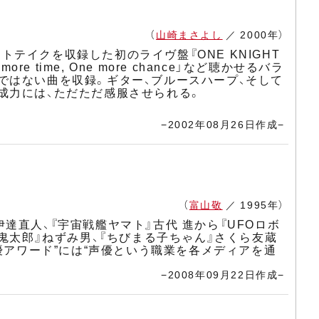
（
山崎まさよし
／ 2000年）
トテイクを収録した初のライヴ盤『ONE KNIGHT
time, One more chance」など聴かせるバラ
ではない曲を収録。ギター、ブルースハープ、そして
成力には、ただただ感服させられる。
−2002年08月26日作成−
（
富山敬
／ 1995年）
伊達直人、『宇宙戦艦ヤマト』古代 進から『UFOロボ
鬼太郎』ねずみ男、『ちびまる子ちゃん』さくら友蔵
優アワード”には“声優という職業を各メディアを通
−2008年09月22日作成−