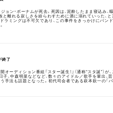
、ジョン・ボーナムが死去。死因は、泥酔したまま寝込み、
族と離れる寂しさを紛らわすために酒に溺れていった、と
のドラミングは不可欠であり、この事件をきっかけにバン
。
が終了
オーディション番組『スター誕生！』（通称“スタ誕”）が
今日子、中森明菜などなど、数々のアイドル／歌手を輩出、
う手法も話題となった。初代司会者である萩本欽一の「バ