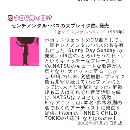
センチメンタル・バスの大ブレイク曲、発売
（
センチメンタル・バス
／ 1999年）
ポカリスウェットのCM曲として、
一躍センチメンタル・バスの名を有
名にした「Sunny Day Sunday」が
発売。♪39度の、とろけそうな日～、
というキャッチーなフレーズと
Vo.NATSUのキュートな歌声が人
気となり、大ヒットに至る。しか
し'00年の年末、突然解散。ブレイク
後も見守り続けていたファンにと
っては、大きな衝撃となった。解散
後も二人はそれぞれ音楽活動を続
け、NATSUはソロとして活動。
Key.アキノリは、本名・鈴木秋則の
名で多くのアーティストに楽曲を
提供。hitomiの「INNER CHILD」、
TOKIOの「花唄」などは彼の曲！
−2002年07月25日作成−