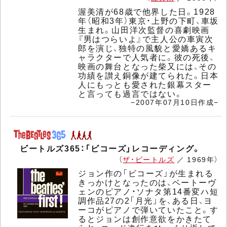
渥美清が68歳で他界した日。1928
年（昭和3年）東京・上野の下町、車坂
生まれ。山田洋次監督の喜劇映画
『男はつらいよ』で主人公の車寅次
郎を演じ、独特の風貌と愛嬌あるキ
ャラクターで人気者に。彼の死後、
映画の舞台となった柴又には、その
功績を讃え銅像が建てられた。日本
人にもっとも愛された銀幕スター
と言っても過言ではない。
−2007年07月10日作成−
ビートルズ365：「ビコーズ」レコーディング。
（
ザ・ビートルズ
／ 1969年）
ジョン作の「ビコーズ」が生まれる
きっかけとなったのは、ベートーヴ
ェンのピアノ・ソナタ第14番変ハ短
調作品27の2「月光」を、ある日、ヨ
ーコがピアノで弾いていたこと。す
るとジョンは創作意欲をかきたて