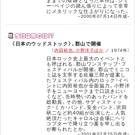
ままでの収録となった本作は、ジミ
ー・ペイジの踏ん張りによって非常
にメタリックな仕上がりになった。
−2000年07月14日作成−
〈日本のウッドストック〉、郡山で開催
（
内田裕也、小野洋子ほか
／ 1974年）
日本ロック史上最大のイベントと
も呼ばれる、郡山ワンステップ・フ
ェスティバルが開催。郡山でミニコ
ミ誌を主宰する佐藤三郎が提案し
たフェスティバル内のロック・イベ
ントに内田裕也が全面協力。小野洋
子をニューヨークまで口説きにい
くなど、当時勢いのあったバンドを
総動員。その他、サディスティッ
ク・ミカ・バンド、安全バンド、沢田
研二など約40組が出演した。人気
絶頂だったキャロルは会場にヘリ
コプターで降り立つ案を申し出る
が断られたとか。
−2001年07月25日作成−