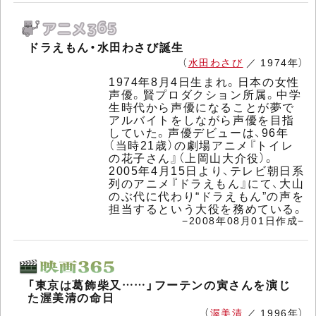
ドラえもん・水田わさび誕生
（
水田わさび
／ 1974年）
1974年8月4日生まれ。日本の女性
声優。賢プロダクション所属。中学
生時代から声優になることが夢で
アルバイトをしながら声優を目指
していた。声優デビューは、96年
（当時21歳）の劇場アニメ『トイレ
の花子さん』（上岡山大介役）。
2005年4月15日より、テレビ朝日系
列のアニメ『ドラえもん』にて、大山
のぶ代に代わり“ドラえもん”の声を
担当するという大役を務めている。
−2008年08月01日作成−
「東京は葛飾柴又……」フーテンの寅さんを演じ
た渥美清の命日
（
渥美清
／ 1996年）