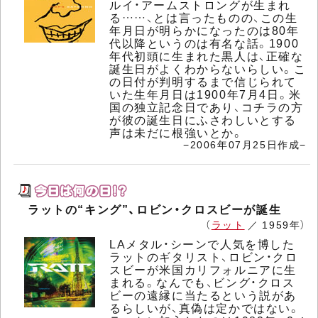
ルイ・アームストロングが生まれ
る……、とは言ったものの、この生
年月日が明らかになったのは80年
代以降というのは有名な話。1900
年代初頭に生まれた黒人は、正確な
誕生日がよくわからないらしい。こ
の日付が判明するまで信じられて
いた生年月日は1900年7月4日。米
国の独立記念日であり、コチラの方
が彼の誕生日にふさわしいとする
声は未だに根強いとか。
−2006年07月25日作成−
ラットの“キング”、ロビン・クロスビーが誕生
（
ラット
／ 1959年）
LAメタル・シーンで人気を博した
ラットのギタリスト、ロビン・クロ
スビーが米国カリフォルニアに生
まれる。なんでも、ビング・クロス
ビーの遠縁に当たるという説があ
るらしいが、真偽は定かではない。