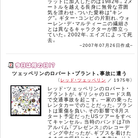
ラットに加入したのは1982年。2メ
ートルを越える長身に無骨な雰囲
気を漂わせ、ついた愛称は“キン
グ”。ギター・コンビの片割れ、ウォ
ーレン・デ・マルティーニの繊細さ
とは異なるキャラクターが際立っ
ていた。2002年、エイズによって死
去。
−2007年07月26日作成−
ツェッペリンのロバート・プラント、事故に遭う
（
レッド・ツェッペリン
／ 1975年）
レッド・ツェッペリンのロバート・
プラントが、ギリシャのロードス島
で交通事故を起こす。一家の乗った
レンタカーでのことだった。プラン
トは重傷を負い、その影響で8月ス
タート予定だったUSツアーをすべ
てキャンセル。当時のバンドは7th
アルバム『プレゼンス』のレコーデ
ィング中だったが、ギブスを着けた