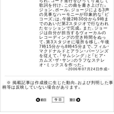
られ、コード進行をひっくり返して
歌詞を付け、この曲を書き上げた。
ジョン、ポール、ジョージによる3声
の見事なハーモニーが印象的な「ビ
コーズ」は、午後2時30分から9時ま
でのあいだ第2スタジオで行なわれ
たセッションで完成。また、ジョー
ジは自分が担当するヴォーカルの
レコーディングの空き時間をぬっ
て、第3スタジオに場所を移し、午後
7時15分から8時45分まで、フィル・
マクドナルドとアラン・パーソンズ
を従えて、「サムシング」と「ヒア・
カムズ・ザ・サン」のラフなステレ
オ・ミックスを作った。
−2006年07月24日作成−
※ 掲載記事は作成後に生じた動向、および判明した事
柄等は反映していない場合があります。