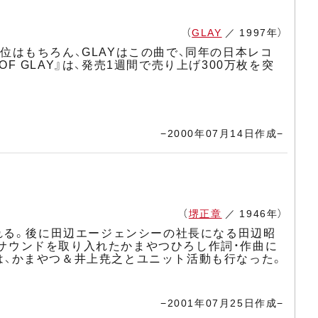
（
GLAY
／ 1997年）
１位はもちろん、GLAYはこの曲で、同年の日本レコ
F GLAY』は、発売1週間で売り上げ300万枚を突
−2000年07月14日作成−
（
堺正章
／ 1946年）
れる。後に田辺エージェンシーの社長になる田辺昭
・サウンドを取り入れたかまやつひろし作詞・作曲に
には、かまやつ＆井上尭之とユニット活動も行なった。
−2001年07月25日作成−