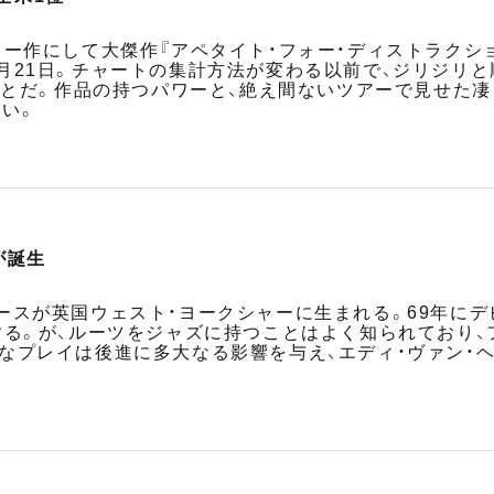
ュー作にして大傑作『アペタイト・フォー・ディストラクシ
月21日。チャートの集計方法が変わる以前で、ジリジリ
のことだ。作品の持つパワーと、絶え間ないツアーで見せた
い。
が誕生
スが英国ウェスト・ヨークシャーに生まれる。69年にデビ
する。が、ルーツをジャズに持つことはよく知られており
なプレイは後進に多大なる影響を与え、エディ・ヴァン・