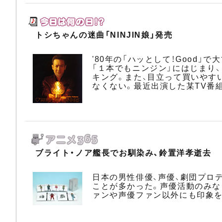
トシちゃんの迷曲「NINJIN娘」発売
'80年の「ハッとして！Good」
「１本でもニンジン」にはじまり
キング。また、目立って買いやす
なくない。最近出演した某TV番組
ブライト・ノア艦長でお馴染み、鈴置洋孝逝去
日本の男性俳優、声優、劇団プロ
ことが多かった。声優活動のみな
ァンや声優ファン以外にも印象を