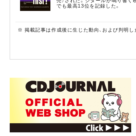
売）された。シタールが鳴り響く
でも最高13位を記録した。
※ 掲載記事は作成後に生じた動向、および判明し