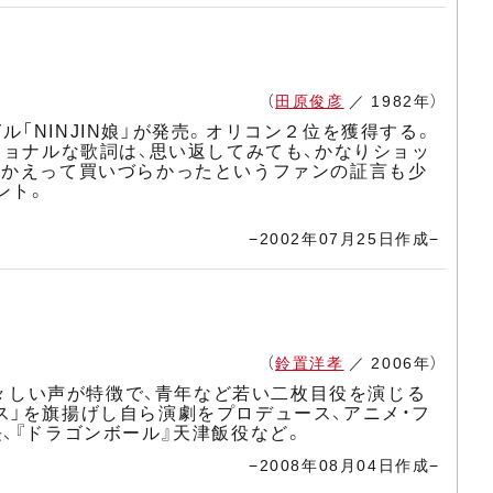
（
田原俊彦
／ 1982年）
ル「NINJIN娘」が発売。オリコン２位を獲得する。
ショナルな歌詞は、思い返してみても、かなりショッ
、かえって買いづらかったというファンの証言も少
ント。
−2002年07月25日作成−
（
鈴置洋孝
／ 2006年）
凛々しい声が特徴で、青年など若い二枚目役を演じる
ス」を旗揚げし自ら演劇をプロデュース、アニメ・フ
、『ドラゴンボール』天津飯役など。
−2008年08月04日作成−