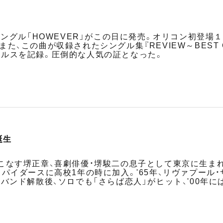
シングル「HOWEVER」がこの日に発売。オリコン初登場
、この曲が収録されたシングル集『REVIEW～BEST O
ルスを記録。圧倒的な人気の証となった。
誕生
こなす堺正章、喜劇俳優・堺駿二の息子として東京に生ま
スパイダースに高校1年の時に加入。'65年、リヴァプール
バンド解散後、ソロでも「さらば恋人」がヒット、'00年