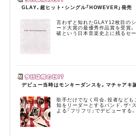
GLAY、超ヒット・シングル「HOWEVER」発売
言わずと知れたGLAY12枚目の
ード大賞の最優秀作品賞を受賞。また
破という日本音楽史上に残るセー
デビュー当時はモンキーダンスを。マチャアキ
歌手だけでなく司会、役者なども
知をリーダーとするバンド、ザ・
よる「フリフリ」でデビューする。