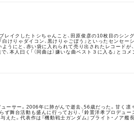
で大ブレイクしたトシちゃんこと、田原俊彦の10枚目のシング
、「白けりゃダイコン、黒けりゃごぼう」といったセンセー
いようにと、赤い袋に入れられて売り出されたレコードが
で、本人曰く「（同曲は）嫌いな曲ベスト３に入る」とコメ
デューサー。2006年に肺がんで逝去、56歳だった。甘く
らず舞台活動も盛んに行っており、「鈴置洋孝プロデュー
与えた。代表作は『機動戦士ガンダム』ブライト・ノア艦長