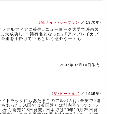
（
M.ナイト・シャマラン
／ 1970年）
ィラデルフィアに移住。ニューヨーク大学で映画製
的に大成功し、一躍有名となった。『アンブレイカブ
メ番組を手掛けているという意外な一面も。
−2007年07月10日作成−
（
ザ・ビートルズ
／ 1965年）
ウンドトラックにもあたるこのアルバムは、全英で9週
でもあった。米国では英国盤とは別内容で、ケン・ソ
ら発売（13日発売。日本では70年10月25日発