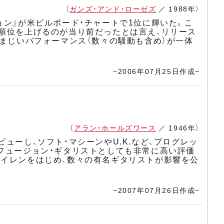
（
ガンズ・アンド・ローゼズ
／ 1988年）
ョン』が米ビルボード・チャートで1位に輝いた。こ
と順位を上げるのが当り前だったとは言え、リリース
凄まじいパフォーマンス（数々の騒動も含め）が一体
−2006年07月25日作成−
（
アラン・ホールズワース
／ 1946年）
ューし、ソフト・マシーンやU.K.など、プログレッ
、フュージョン・ギタリストとしても非常に高い評価
ヘイレンをはじめ、数々の有名ギタリストが影響を公
−2007年07月26日作成−