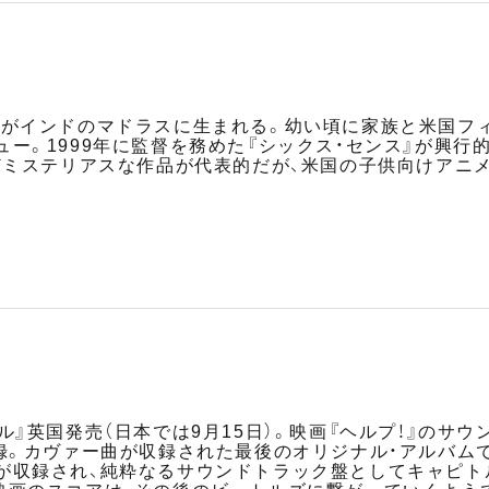
ンがインドのマドラスに生まれる。幼い頃に家族と米国フ
ュー。1999年に監督を務めた『シックス・センス』が興行
などミステリアスな作品が代表的だが、米国の子供向けアニ
ル』英国発売（日本では9月15日）。映画『ヘルプ！』のサ
記録。カヴァー曲が収録された最後のオリジナル・アルバム
収録され、純粋なるサウンドトラック盤としてキャピトルか