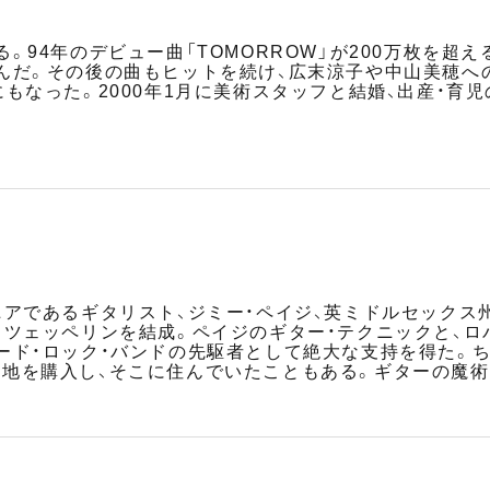
。94年のデビュー曲「TOMORROW」が200万枚を
んだ。その後の曲もヒットを続け、広末涼子や中山美穂への
もなった。2000年1月に美術スタッフと結婚、出産・育児
ニアであるギタリスト、ジミー・ペイジ、英ミドルセック
・ツェッペリンを結成。ペイジのギター・テクニックと、ロ
ード・ロック・バンドの先駆者として絶大な支持を得た。
地を購入し、そこに住んでいたこともある。ギターの魔術