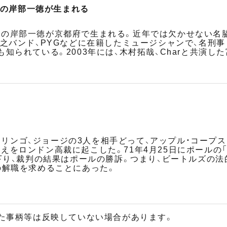
優の岸部一徳が生まれる
の岸部一徳が京都府で生まれる。近年では欠かせない名
堯之バンド、PYGなどに在籍したミュージシャンで、名刑事
知られている。2003年には、木村拓哉、Charと共演
ョン、リンゴ、ジョージの3人を相手どって、アップル・コー
えをロンドン高裁に起こした。71年4月25日にポールの
が下り、裁判の結果はポールの勝訴。つまり、ビートルズの
の解職を求めることにあった。
た事柄等は反映していない場合があります。