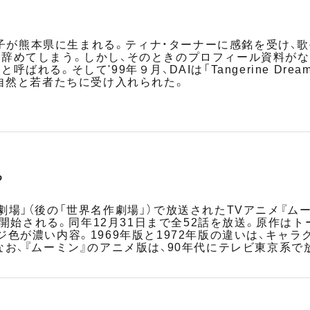
tyの伴都美子が熊本県に生まれる。ティナ・ターナーに感銘を
辞めてしまう。しかし、そのときのプロフィール資料がなぜ
ばれる。そして'99年９月、DAIは「Tangerine D
は自然と若者たちに受け入れられた。
る
場」（後の「世界名作劇場」）で放送されたTVアニメ『ムー
に開始される。同年12月31日まで全52話を放送。原作はト
色が濃い内容。1969年版と1972年版の違いは、キャ
なお、『ムーミン』のアニメ版は、90年代にテレビ東京系で