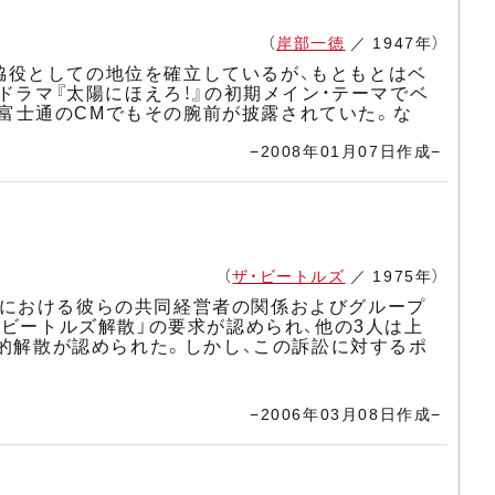
（
岸部一徳
／ 1947年）
脇役としての地位を確立しているが、もともとはベ
ドラマ『太陽にほえろ！』の初期メイン・テーマでベ
した富士通のCMでもその腕前が披露されていた。な
−2008年01月07日作成−
（
ザ・ビートルズ
／ 1975年）
プスにおける彼らの共同経営者の関係およびグループ
「ビートルズ解散」の要求が認められ、他の3人は上
法的解散が認められた。しかし、この訴訟に対するポ
−2006年03月08日作成−