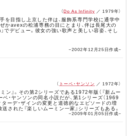
（
Do As Infinity
／ 1979年）
受け、歌手を目指し上京した伴は、服飾系専門学校に通学中
かavexの松浦専務の目にとまり、伴は長尾大の
ream」でデビュー。彼女の強い歌声と美しい容姿、そし
−2002年12月25日作成−
（
トーベ・ヤンソン
／ 1972年）
ミン』。その第2シリーズである1972年版（『新ムー
ーベ・ヤンソンの同名小説だが、第1シリーズ（1969
ラクターデ・ザインの変更と道徳的なエピソードの増
放送された『楽しいムーミン一家』シリーズもある。
−2009年01月05日作成−