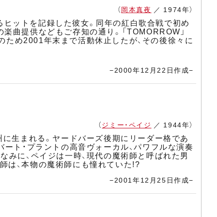
（
岡本真夜
／ 1974年）
超えるヒットを記録した彼女。同年の紅白歌合戦で初め
楽曲提供などもご存知の通り。「TOMORROW」
のため2001年末まで活動休止したが、その後徐々に
−2000年12月22日作成−
（
ジミー・ペイジ
／ 1944年）
ス州に生まれる。ヤードバーズ後期にリーダー格であ
バート・プラントの高音ヴォーカル、パワフルな演奏
ちなみに、ペイジは一時、現代の魔術師と呼ばれた男
師は、本物の魔術師にも憧れていた!?
−2001年12月25日作成−