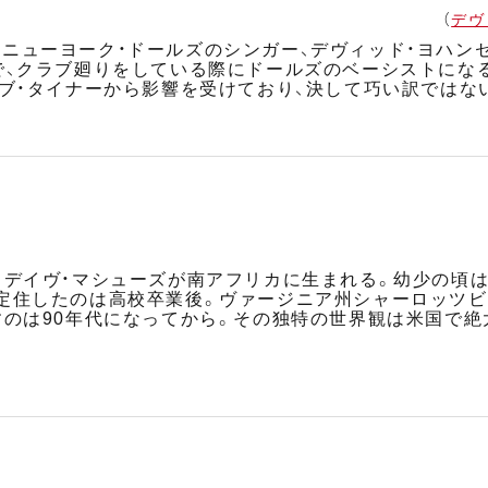
（
デヴ
ニューヨーク・ドールズのシンガー、デヴィッド・ヨハン
で、クラブ廻りをしている際にドールズのベーシストにな
ロブ・タイナーから影響を受けており、決して巧い訳ではな
、デイヴ・マシューズが南アフリカに生まれる。幼少の頃
定住したのは高校卒業後。ヴァージニア州シャーロッツビ
すのは90年代になってから。その独特の世界観は米国で
。