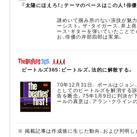
『太陽にほえろ！』テーマのベースはこの人！俳
謎めいて掴み所のない演技が魅力
ーシスト。ザ・タイガース、井上
ース・ギターを弾いていたことでも
お、俳優の岸部四郎は実弟。
ビートルズ365：ビートルズ、法的に解散する。
70年12月31日、 ポールはジ
としてのビートルズを解消する訴
告を断念。75年1月9日に判決
ールの真意は、アラン・クライン
※ 掲載記事は作成後に生じた動向、および判明し