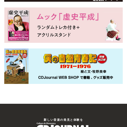
新しい⾳楽の発⾒と体験を