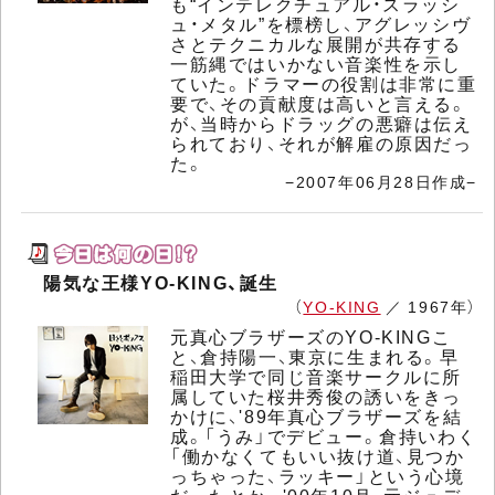
も“インテレクチュアル・スラッシ
ュ・メタル”を標榜し、アグレッシヴ
さとテクニカルな展開が共存する
一筋縄ではいかない音楽性を示し
ていた。ドラマーの役割は非常に重
要で、その貢献度は高いと言える。
が、当時からドラッグの悪癖は伝え
られており、それが解雇の原因だっ
た。
−2007年06月28日作成−
陽気な王様YO-KING、誕生
（
YO-KING
／ 1967年）
元真心ブラザーズのYO-KINGこ
と、倉持陽一、東京に生まれる。早
稲田大学で同じ音楽サークルに所
属していた桜井秀俊の誘いをきっ
かけに、'89年真心ブラザーズを結
成。「うみ」でデビュー。倉持いわく
「働かなくてもいい抜け道、見つか
っちゃった、ラッキー」という心境