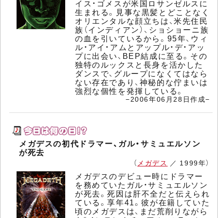
イス・ゴメスが米国ロサンゼルスに
生まれる。見事な黒髪とどことなく
オリエンタルな顔立ちは、米先住民
族（インディアン）、ショショーニ族
の血を引いているから。95年、ウィ
ル・アイ・アムとアップル・デ・アッ
プに出会い、BEP結成に至る。その
独特のルックスと長身を活かした
ダンスで、グループになくてはなら
ない存在であり、神秘的な佇まいは
強烈な個性を発揮している。
−2006年06月28日作成−
メガデスの初代ドラマー、ガル・サミュエルソン
が死去
（
メガデス
／ 1999年）
メガデスのデビュー時にドラマー
を務めていたガル・サミュエルソン
が死去。死因は肝不全だと伝えられ
ている。享年41。彼が在籍していた
頃のメガデスは、まだ荒削りながら