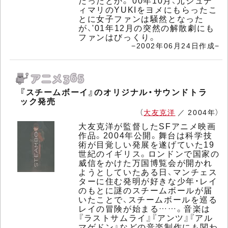
だったとか。'00年10月、元ジュデ
ィマリのYUKIをヨメにもらったこ
とに女子ファンは騒然となった
が、'01年12月の突然の解散劇にも
ファンはびっくり。
−2002年06月24日作成−
『スチームボーイ』のオリジナル・サウンドトラ
ック発売
（
大友克洋
／ 2004年）
大友克洋が監督したSFアニメ映画
作品。2004年公開。舞台は科学技
術が目覚しい発展を遂げていた19
世紀のイギリス。ロンドンで国家の
威信をかけた万国博覧会が開かれ
ようとしていたある日、マンチェス
ターに住む発明が好きな少年・レイ
のもとに謎のスチームボールが届
いたことで、スチームボールを巡る
レイの冒険が始まる……。音楽は
『ラストサムライ』『アンツ』『アル
マゲドン』などの音楽制作にも関わ