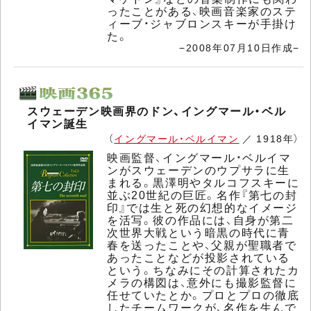
ったことがある、映画音楽家のステ
ィーブ・ジャブロンスキーが手掛け
た。
−2008年07月10日作成−
スウェーデン映画界のドン、イングマール・ベル
イマン誕生
（
イングマール・ベルイマン
／ 1918年）
映画監督、イングマール・ベルイマ
ンがスウェーデンのウプサラに生
まれる。黒澤明やタルコフスキーに
並ぶ20世紀の巨匠。名作『第七の封
印』では生と死の幻想的なイメージ
を活写。彼の作品には、自身が第二
次世界大戦という暗黒の時代に青
春を送ったことや、父親が聖職者で
あったことなどが投影されている
という。ちなみにその計算されたカ
メラの構図は、意外にも撮影監督に
任せていたとか。プロとプロの徹底
したチームワークが、名作を生んで