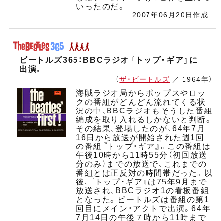
いったのだ。
−2007年06月20日作成−
ビートルズ365：BBCラジオ『トップ・ギア』に
出演。
（
ザ・ビートルズ
／ 1964年）
海賊ラジオ局からポップスやロッ
クの番組がどんどん流れてくる状
況の中、BBCラジオもそうした番組
編成を取り入れるしかないと判断。
その結果、登場したのが、64年7月
16日から放送が開始された週1回
の番組『トップ・ギア』。この番組は
午後10時から11時55分（初回放送
分のみ）までの放送で、これまでの
番組とは正反対の時間帯だった。以
後、『トップ・ギア』は75年9月まで
放送され、BBCラジオ1の看板番組
となった。ビートルズは番組の第1
回目にメイン・アクトで出演。64年
7月14日の午後７時から11時まで