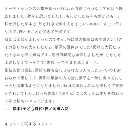
オーディションの合格を知った時は、正直信じられなくて何回も確
認しました。夢かと思いましたし、もしかしたら今も夢かとも…。
私が演じた京本は、絵が好きで集中力がすごい、本当に「すごい子」
なので、携わることができて光栄です。
撮影は全部が楽しかったのですが、特に夏の撮影は海で遊んだりス
イカ割りや花火をしたりと、最高の夏休みでした！反対に大変だっ
たのは絵を描く練習です。毎日何時間も頑張りましたが、なかなか
上達しなくて…そこで「進捗」って言葉を覚えました。
是枝監督は最初、緊張で目も合わせられませんでしたが、いつもお
おらかで優しくて、撮影の最後の方ではお菓子を一緒に食べておし
ゃべり出来るようになりました。秋田の撮影はみんな優しくて景色
がきれいでした。むっち先輩（七瀬さん）にはスライム作りを教わっ
て今は私もハマっています。
――京本（子ども時代）役／岡田六花
キャストに関するコメント