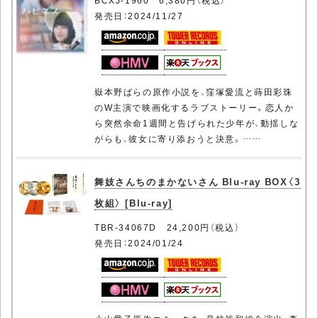
BCXJ-1960 6,380円（税込）
発売日：2024/11/27
嶽本野ばらの原作小説を、窪塚愛流と蒔田彩珠
のW主演で映画化するラブストーリー。恋人か
ら突然余命1週間と告げられた少年が、動揺しな
がらも、彼女に寄り添おうと決意。……
舞妓さんちのまかないさん Blu-ray BOX〈3
枚組〉 [Blu-ray]
TBR-34067D 24,200円（税込）
発売日：2024/01/24