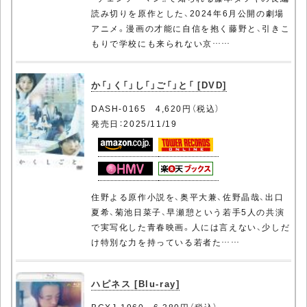
読み切りを原作とした、2024年6月公開の劇場
アニメ。漫画の才能に自信を抱く藤野と、引きこ
もりで学校にも来られない京……
か「」く「」し「」ご「」と「 [DVD]
DASH-0165 4,620円（税込）
発売日：2025/11/19
住野よる原作小説を、奥平大兼、佐野晶哉、出口
夏希、菊池日菜子、早瀬憩という若手5人の共演
で実写化した青春映画。人には言えない、少しだ
け特別な力を持っている若者た……
ハピネス [Blu-ray]