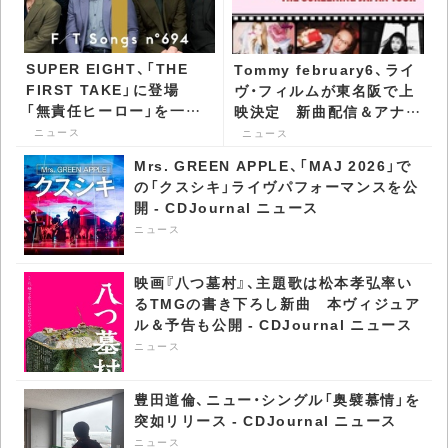
SUPER EIGHT、「THE
Tommy february6、ライ
FIRST TAKE」に登場
ヴ・フィルムが東名阪で上
「無責任ヒーロー」を一発
映決定 新曲配信＆アナロ
撮りパフォーマンス -
グBOX2タイトル発売も -
ニュース
ニュース
CDJournal ニュース
CDJournal ニュース
Mrs. GREEN APPLE、「MAJ 2026」で
の「クスシキ」ライヴパフォーマンスを公
開 - CDJournal ニュース
ニュース
映画『八つ墓村』、主題歌は松本孝弘率い
るTMGの書き下ろし新曲 本ヴィジュア
ル＆予告も公開 - CDJournal ニュース
ニュース
豊田道倫、ニュー・シングル「奥襞慕情」を
突如リリース - CDJournal ニュース
ニュース