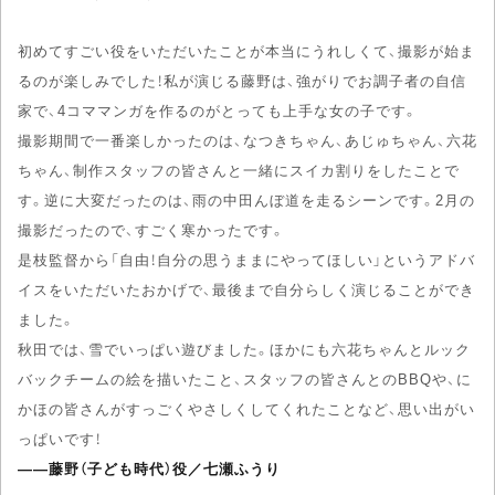
初めてすごい役をいただいたことが本当にうれしくて、撮影が始ま
るのが楽しみでした！私が演じる藤野は、強がりでお調子者の自信
家で、4コママンガを作るのがとっても上手な女の子です。
撮影期間で一番楽しかったのは、なつきちゃん、あじゅちゃん、六花
ちゃん、制作スタッフの皆さんと一緒にスイカ割りをしたことで
す。逆に大変だったのは、雨の中田んぼ道を走るシーンです。2月の
撮影だったので、すごく寒かったです。
是枝監督から「自由！自分の思うままにやってほしい」というアドバ
イスをいただいたおかげで、最後まで自分らしく演じることができ
ました。
秋田では、雪でいっぱい遊びました。ほかにも六花ちゃんとルック
バックチームの絵を描いたこと、スタッフの皆さんとのBBQや、に
かほの皆さんがすっごくやさしくしてくれたことなど、思い出がい
っぱいです！
――藤野（子ども時代）役／七瀬ふうり