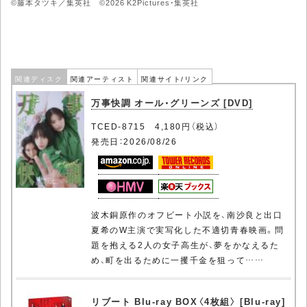
©藤本タツキ／集英社 ©2026 K2Pictures・集英社
関連ディスク
関連アーティスト
関連サイト/リンク
万事快調 オール・グリーンズ [DVD]
TCED-8715 4,180円（税込）
発売日：2026/08/26
波木銅原作のオフビート小説を、南沙良と出口
夏希のW主演で実写化した不適切青春映画。問
題を抱える2人の女子高生が、夢をかなえるた
め、町を出るために一攫千金を狙って……
リブート Blu-ray BOX〈4枚組〉 [Blu-ray]