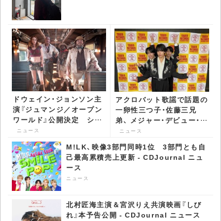
ドウェイン・ジョンソン主
アクロバット歌謡で話題の
演『ジュマンジ／オープン
一卵性三つ子・佐藤三兄
ワールド』公開決定 シリ
弟、 メジャー・デビュー・イ
ーズ最新作はゲームを飛
ベントで間奏第三形態ダン
ニュース
ニュース
び出し現実世界へ -
スを披露 - CDJournal ニ
M!LK、映像3部門同時1位 3部門とも自
CDJournal ニュース
ュース
己最高累積売上更新 - CDJournal ニュ
ース
ニュース
北村匠海主演＆宮沢りえ共演映画『しび
れ』本予告公開 - CDJournal ニュース