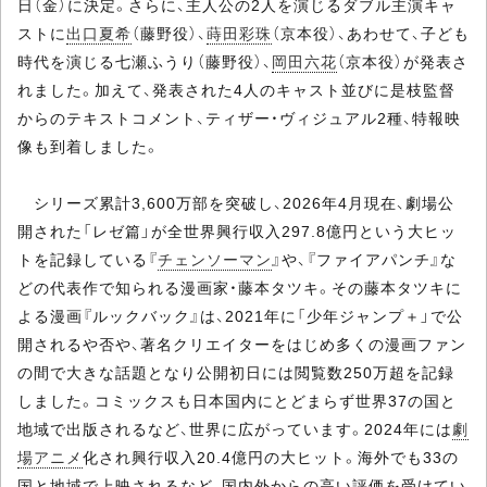
日（金）に決定。さらに、主人公の2人を演じるダブル主演キャ
ストに
出口夏希
（藤野役）、
蒔田彩珠
（京本役）、あわせて、子ども
時代を演じる七瀬ふうり（藤野役）、
岡田六花
（京本役）が発表さ
れました。加えて、発表された4人のキャスト並びに是枝監督
からのテキストコメント、ティザー・ヴィジュアル2種、特報映
像も到着しました。
シリーズ累計3,600万部を突破し、2026年4月現在、劇場公
開された「レゼ篇」が全世界興行収入297.8億円という大ヒッ
トを記録している『
チェンソーマン
』や、『ファイアパンチ』な
どの代表作で知られる漫画家・藤本タツキ。その藤本タツキに
よる漫画『ルックバック』は、2021年に「少年ジャンプ＋」で公
開されるや否や、著名クリエイターをはじめ多くの漫画ファン
の間で大きな話題となり公開初日には閲覧数250万超を記録
しました。コミックスも日本国内にとどまらず世界37の国と
地域で出版されるなど、世界に広がっています。2024年には
劇
場アニメ
化され興行収入20.4億円の大ヒット。海外でも33の
国と地域で上映されるなど、国内外からの高い評価を受けてい