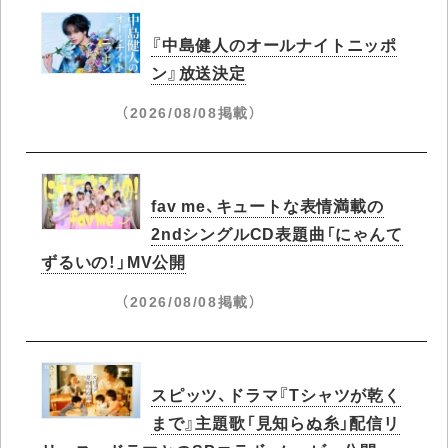
『中島健人のオールナイトニッポ
ン』放送決定
（2026/08/08掲載）
fav me、キュートな表情満載の
2ndシングルCD表題曲「にゃんて
ずるいの！」MV公開
（2026/08/08掲載）
スピッツ、ドラマ『Tシャツが乾く
まで』主題歌「見知らぬ糸」配信リ