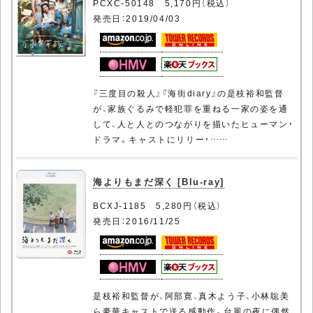
PCXC-50148 5,170円（税込）
発売日：2019/04/03
『三度目の殺人』『海街diary』の是枝裕和監督
が、家族ぐるみで軽犯罪を重ねる一家の姿を通
して、人と人とのつながりを描いたヒューマン・
ドラマ。キャストにリリー・……
海よりもまだ深く [Blu-ray]
BCXJ-1185 5,280円（税込）
発売日：2016/11/25
是枝裕和監督が、阿部寛、真木よう子、小林聡美
ら豪華キャストで送る感動作。台風の夜に偶然