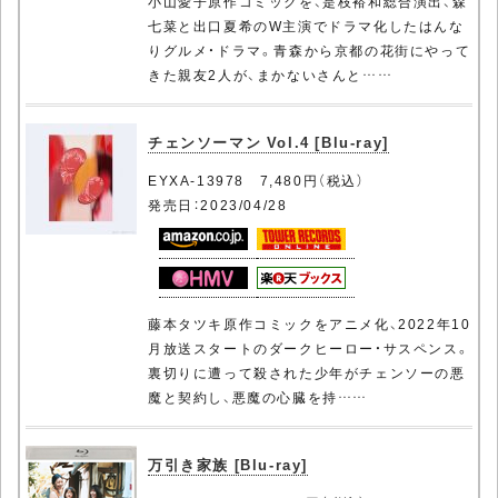
小山愛子原作コミックを、是枝裕和総合演出、森
七菜と出口夏希のW主演でドラマ化したはんな
りグルメ・ドラマ。青森から京都の花街にやって
きた親友2人が、まかないさんと……
チェンソーマン Vol.4 [Blu-ray]
EYXA-13978 7,480円（税込）
発売日：2023/04/28
藤本タツキ原作コミックをアニメ化、2022年10
月放送スタートのダークヒーロー・サスペンス。
裏切りに遭って殺された少年がチェンソーの悪
魔と契約し、悪魔の心臓を持……
万引き家族 [Blu-ray]