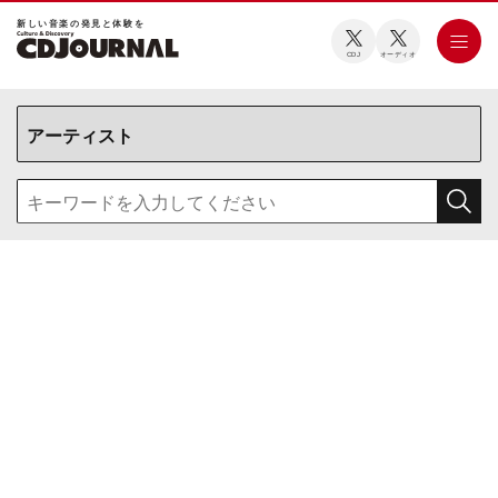
新しい⾳楽の発⾒と体験を
CDJ
オーディオ