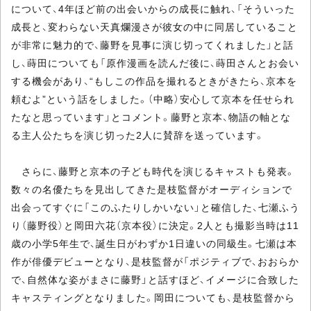
について、4年ほど前の出会いからの成長に触れ、「そういった
成長と、変わらない天真爛漫さが彼女の中に同居していること
が非常に魅力的で、藤野を見事に演じ切ってくれました」と話
し、蒔田についても「原作漫画を読んだ後に、蒔田さんとお会い
する機会があり、“もしこの作品を撮れるときがきたら、京本を
頼むよ”という話をしました。（中略）安心して京本を任せられ
たなと思っています」とコメント。藤野と京本、物語の軸とな
る主人公たちを演じ切った2人に賛辞を送っています。
さらに、藤野と京本の子ども時代を演じるキャストも発表。
数々の名優たちを見出してきた是枝監督がオーディションで
出会ってすぐに「このふたりしかいない」と確信した、七瀬ふう
り（藤野役）と岡田六花（京本役）に決定。2人とも撮影当時は11
歳の小学5年生で、誕生日がわずか1日違いの同級生。七瀬は本
作が俳優デビューとなり、是枝監督が「ポジティブで、おおらか
で、自然体な姿がまさに藤野」と話すほど、イメージに合致した
キャスティングとなりました。岡田についても、是枝監督から