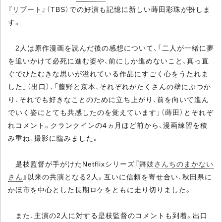
『
リブート
』（TBS）での好演も記憶に新しい蒔田彩珠が扮しま
す。
2人は原作漫画を読んだ後の感想について、「二人が一緒に夢
を追いかけて必死に進む姿や、前にしか進めないこと、真っ直
ぐでひたむきな思いが溢れている作品にすごく心をうたれま
した」（出口）、「藤野と京本、それぞれがたくさんの壁にぶつか
り、それでも好きなことのために立ち上がり、前を向いて進ん
でいく姿にとても共感したのを覚えています」（蒔田）とそれぞ
れコメント。クランクインの4ヵ月ほど前から、漫画練習を積
み重ね、撮影に臨みました。
是枝監督が手がけたNetflixシリーズ『
舞妓さんちのまかない
さん
』以来の共演となる2人。互いに信頼を寄せ合い、秋田県に
かほ市を中心とした長期ロケをともに走り切りました。
また、主演の2人に対する是枝監督のコメントも到着。出口