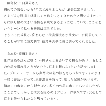
―藤野役・出口夏希さん
初めての出会いから4年ほど経ちましたが、成長に驚きました。
さまざまな現場を経験して自信をつけてきたのだと思いますが、さ
らに振り幅の大きい感情を表現できるようになっていて、ここぞと
いうシーンで見せる表情は圧巻でした。
そういった成長と、変わらない天真爛漫さが彼女の中に同居してい
ることが非常に魅力的で、藤野を見事に演じ切ってくれました。
―京本役・蒔田彩珠さん
原作漫画を読んだ後に、蒔田さんとお会いする機会があり、「もしこ
の作品を撮れるときがきたら、京本を頼むよ」という話をしまし
た。プロデューサーから実写映画化の話をもらう前です。そのまま
一緒に書店へ行って、原作漫画を買って、渡した記憶があります。
初めての出会いから15年ほど、多くの作品に出てもらいましたが、
ここまでしっかりと彼女を撮るのはデビュー作以来です。安心して
京本を任せられたなと思っています。