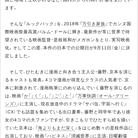
ます。
そんな『ルックバック』を、2018年『
万引き家族
』でカンヌ国
際映画祭最高賞パルム・ドールに輝き、最新作が常に世界で待
望されている映画監督・是枝裕和がメガホンをとり、実写映画
化。そしてこの度、本作の日本での公開日が9月11日（金）に決
定しました。
そして、ひたむきに漫画と向き合う主人公・藤野、京本を演じ
るキャストも発表。4コマ漫画が得意なクラスの人気者で、京
本に刺激されて、漫画執筆にのめり込んでいく藤野を演じるの
は、映画『
か「」く「」し「」ご「」と「
』『
万事快調〈オール・グリー
ンズ〉
』に主演し、現在放送中のドラマ『サバ缶、宇宙へ行く』
（CX）でも話題を集めている出口夏希。藤野と同学年であり彼
女の4コマの大ファンですが、引きこもりでひたすら絵を描い
ていた京本は、『
海よりもまだ深く
』をはじめ数々の是枝作品に
出演しており、映画『
ハピネス
』『消滅世界』に主演、日曜劇場