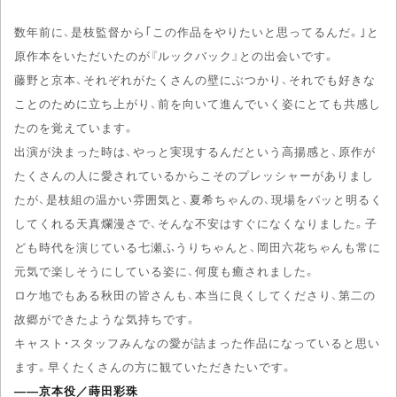
数年前に、是枝監督から｢この作品をやりたいと思ってるんだ。｣と
原作本をいただいたのが『ルックバック』との出会いです。
藤野と京本、それぞれがたくさんの壁にぶつかり、それでも好きな
ことのために立ち上がり、前を向いて進んでいく姿にとても共感し
たのを覚えています。
出演が決まった時は、やっと実現するんだという高揚感と、原作が
たくさんの人に愛されているからこそのプレッシャーがありまし
たが、是枝組の温かい雰囲気と、夏希ちゃんの、現場をパッと明るく
してくれる天真爛漫さで、そんな不安はすぐになくなりました。子
ども時代を演じている七瀬ふうりちゃんと、岡田六花ちゃんも常に
元気で楽しそうにしている姿に、何度も癒されました。
ロケ地でもある秋田の皆さんも、本当に良くしてくださり、第二の
故郷ができたような気持ちです。
キャスト・スタッフみんなの愛が詰まった作品になっていると思い
ます。早くたくさんの方に観ていただきたいです。
――京本役／蒔田彩珠