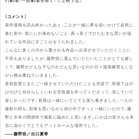
の劇場（一部劇場を除く）で上映予定。
［コメント］
原作漫画を読み終わったあと、二人が一緒に夢を追いかけて必死に
進む姿や、前にしか進めないこと、真っ直ぐでひたむきな思いが溢
れている作品にすごく心をうたれました。
こんなに多くの方から愛される作品へ出演させていただくことに
不安もありましたが、藤野役に選んでいただいたことがとても嬉し
くて、藤野がどんな子なのかどんな思いなのか日々漫画練習もしな
がら積み重ねていきました。
是枝監督とまたご一緒させていただけたことも光栄で、現場ではの
びのびと自分らしくいれる空気感を作ってくださって、演じていて
楽しかったです。彩珠は一緒にいてとても落ち着きました。一人の
撮影の時も、彩珠を思いながら頭の中でずっと一緒にいたので、藤
野と京本の関係性で撮影に臨めたと思います。にかほの皆さんも本
当に温かくてとてもアットホームな場所でした。
――藤野役／出口夏希