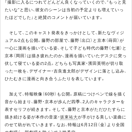
「撮影に入るにつれてどんどん良くなっていくので、“もっと見
たいな”と思い、彼女のシーンは当初の予定よりも増えていっ
たほどでした」と絶賛のコメントが届いています。
そして、このキャスト発表をきっかけとして、新たなヴィジ
ュアル2点も公開。藤野の部屋で、藤野（出口）と京本（蒔田）が
一心に漫画を描いている姿、そして子ども時代の藤野（七瀬）と
京本（岡田）は描き疲れたのか、漫画を描いていたデスクに突っ
伏して寝ている姿の2点。どちらも写真家・濱田英明が切り取
った一枚を、デザイナー・吉良進太郎がデザインに落とし込み、
ひたむきに漫画と向き合うふたりを表しています。
加えて、特報映像（60秒）も公開。原稿につけペンで線を描く
音から始まり、藤野・京本が歩んだ四季、2人のキャラクターを
表すセリフが続きます。そして、藤野と京本がただひたすらに
描き続ける姿が本作の音楽・
坂東祐大
が手がける美しい楽曲に
のせて紡がれていきます。なお、特報は6月12日（金）より全国