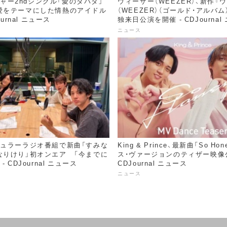
メジャー2ndシングル「愛のダバダ」
ウィーザー（WEEZER）、新作『
愛をテーマにした情熱のアイドル
（WEEZER）（ゴールド・アルバ
ournal ニュース
独来日公演を開催 - CDJournal
ニュース
ギュラーラジオ番組で新曲「すみな
King & Prince、最新曲「So Ho
なりけり」初オンエア 「今までに
ス・ヴァージョンのティザー映像公
 CDJournal ニュース
CDJournal ニュース
ニュース