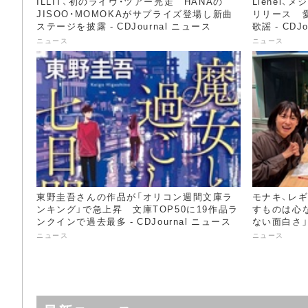
ILLIT、初のライヴ・ツアー完走 HANAの
Lienel、
JISOO・MOMOKAがサプライズ登場し新曲
リリース 
ステージを披露 - CDJournal ニュース
歌謡 - CDJ
ニュース
ニュース
東野圭吾さんの作品が「オリコン週間文庫ラ
モナキ、レ
ンキング」で急上昇​ 文庫TOP50に19作品ラ
すものは心
ンクインで過去最多 - CDJournal ニュース
ない面白さ」 -
ニュース
ニュース