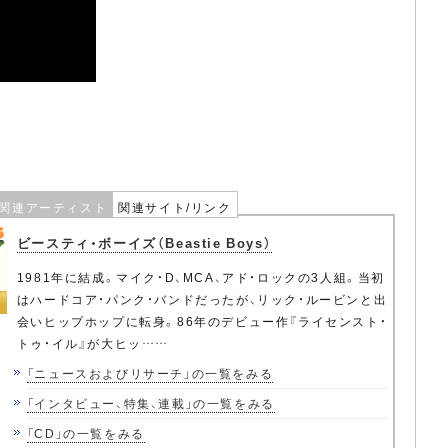
関連アーティスト
関連サイト/リンク
ビースティ・ボーイズ（Beastie Boys）
1981年に結成。マイク・D、MCA、アド・ロックの3人組。当初
はハードコア・パンク・バンドだったが、リック・ルービンと出
会いヒップホップに転身。86年のデビュー作『ライセンスト・
トゥ・イル』が大ヒッ……
「ニュースおよびリサーチ」の一覧をみる
「インタビュー、特集、連載」の一覧をみる
「CD」の一覧をみる