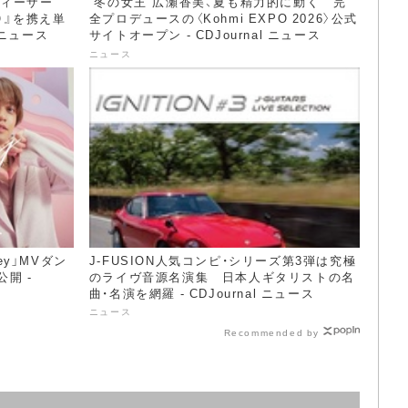
ウィーザー
“冬の女王”広瀬香美、夏も精力的に動く 完
ム）』を携え単
全プロデュースの〈Kohmi EXPO 2026〉公式
 ニュース
サイトオープン - CDJournal ニュース
ニュース
ney」MVダン
J-FUSION人気コンピ・シリーズ第3弾は究極
開 -
のライヴ音源名演集 日本人ギタリストの名
曲・名演を網羅 - CDJournal ニュース
ニュース
Recommended by