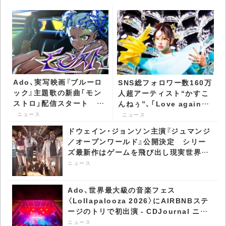
Ado、実写映画『ブルーロ
SNS総フォロワー数160万
ック』主題歌の新曲「モン
人超アーティスト“かすこ
ストロ」配信スタート 疾
んねぅ”、「Love again」
走感溢れるエネルギッシ
をカヴァー・リリース -
ニュース
ニュース
ュなMV公開 -
CDJournal ニュース
ドウェイン・ジョンソン主演『ジュマンジ
CDJournal ニュース
／オープンワールド』公開決定 シリー
ズ最新作はゲームを飛び出し現実世界へ
- CDJournal ニュース
ニュース
Ado、世界最大級の音楽フェス
〈Lollapalooza 2026〉にAIRBNBステ
ージのトリで初出演 - CDJournal ニュ
ース
ニュース