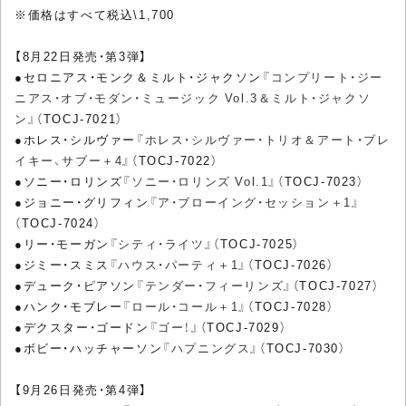
※価格はすべて税込\1,700
【8月22日発売・第3弾】
●セロニアス・モンク＆ミルト・ジャクソン
『コンプリート・ジー
ニアス・オブ・モダン・ミュージック Vol.3＆ミルト・ジャクソ
ン』
（TOCJ-7021）
●ホレス・シルヴァー
『ホレス・シルヴァー・トリオ＆アート・ブレ
イキー、サブー＋4』
（TOCJ-7022）
●ソニー・ロリンズ
『ソニー・ロリンズ Vol.1』
（TOCJ-7023）
●ジョニー・グリフィン
『ア・ブローイング・セッション＋1』
（TOCJ-7024）
●リー・モーガン
『シティ・ライツ』
（TOCJ-7025）
●ジミー・スミス
『ハウス・パーティ＋1』
（TOCJ-7026）
●デューク・ピアソン
『テンダー・フィーリンズ』
（TOCJ-7027）
●ハンク・モブレー
『ロール・コール＋1』
（TOCJ-7028）
●デクスター・ゴードン
『ゴー！』
（TOCJ-7029）
●ボビー・ハッチャーソン
『ハプニングス』
（TOCJ-7030）
【9月26日発売・第4弾】