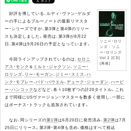
好評を博している、ルディ・ヴァン・ゲルダ
ーの手によるブルーノートの最新リマスタ
ー・シリーズですが、第3弾と第4弾のリリー
スも決定しました。発売は、第3弾が8月22
ソニー・ロリ
日、第4弾は9月26日の予定となっています。
ンズ - ソニ
ー・ロリンズ
Vol.2 [CD]
今回ラインアップされているのは、
セロニ
[再発]
アス・モンク
＆
ミルト・ジャクソン
、
ソニー・
ロリンズ
、
リー・モーガン
、
ジミー・スミス
、
ハ
ンク・モブレー
、
バド・パウエル
、
デューク・ジョーダン
、
ハービ
ー・ハンコック
などなど、各々10枚ずつの計20タイトル。これ
まで同様にUSヴァージョン・マスターを数多く使用し、一部に
はボーナス・トラックも追加されています。
なお、同シリーズの
第1弾
は6月20日に発売済み、
第2弾
は7月
25日にリリース。第3弾・第4弾も含め、価格はすべて税込