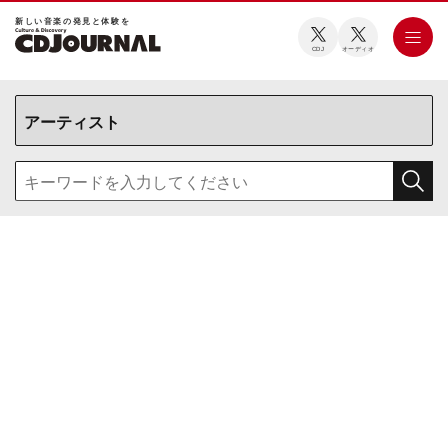
新しい⾳楽の発⾒と体験を
CDJ
オーディオ