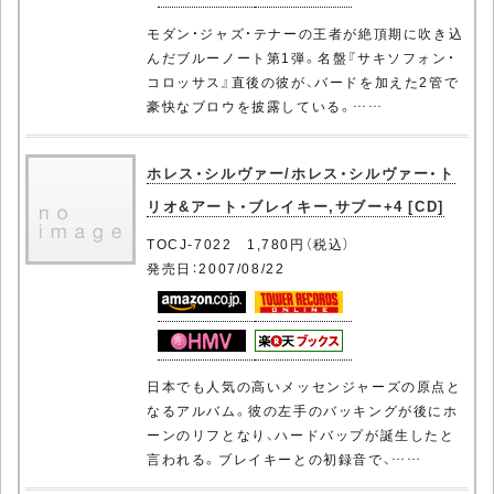
モダン・ジャズ・テナーの王者が絶頂期に吹き込
んだブルーノート第1弾。名盤『サキソフォン・
コロッサス』直後の彼が、バードを加えた2管で
豪快なブロウを披露している。……
ホレス・シルヴァー/ホレス・シルヴァー・ト
リオ&アート・ブレイキー,サブー+4 [CD]
TOCJ-7022 1,780円（税込）
発売日：2007/08/22
日本でも人気の高いメッセンジャーズの原点と
なるアルバム。彼の左手のバッキングが後にホ
ーンのリフとなり、ハードバップが誕生したと
言われる。ブレイキーとの初録音で、……