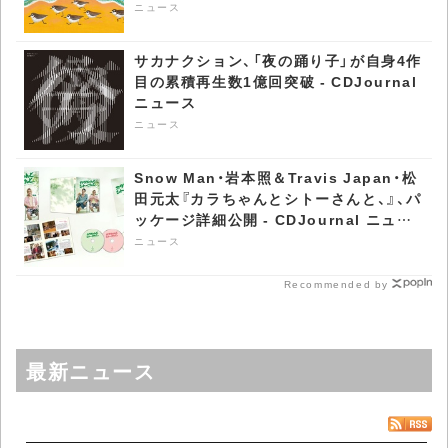
CDJournal ニュース
ニュース
サカナクション、「夜の踊り子」が自身4作
目の累積再生数1億回突破 - CDJournal
ニュース
ニュース
Snow Man・岩本照＆Travis Japan・松
田元太『カラちゃんとシトーさんと、』、パ
ッケージ詳細公開 - CDJournal ニュー
ス
ニュース
Recommended by
最新ニュース