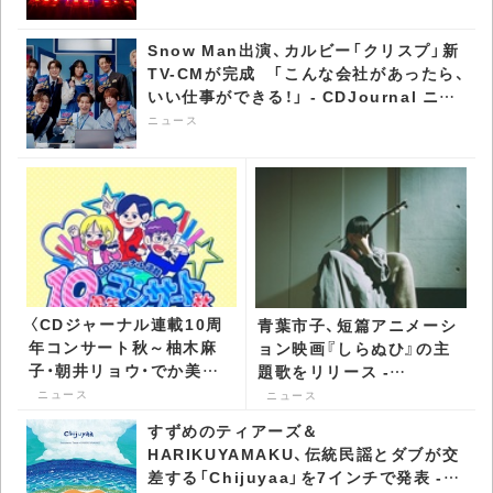
Snow Man出演、カルビー「クリスプ」新
TV-CMが完成 「こんな会社があったら、
いい仕事ができる！」 - CDJournal ニュ
ース
ニュース
〈CDジャーナル連載10周
青葉市子、短篇アニメーシ
年コンサート秋～柚木麻
ョン映画『しらぬひ』の主
子・朝井リョウ・でか美ち
題歌をリリース -
ゃん 書籍化記念スッペシ
CDJournal ニュース
ニュース
ニュース
ャル～〉開催 -
すずめのティアーズ＆
CDJournal ニュース
HARIKUYAMAKU、伝統民謡とダブが交
差する「Chijuyaa」を7インチで発表 -