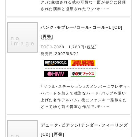
ク」に象徴される彼の可憐な一面が存分に発揮
された演奏と凝縮されたワン・ホ……
ハンク・モブレー/ロール・コール+1 [CD]
[再発]
TOCJ-7028 1,780円（税込）
発売日：2007/08/22
『ソウル・ステーション』のメンバーにフレディ・
ハバードを加えて強烈なハード・バップを謳い
上げた名作アルバム。後にファンキー路線をた
どってゆく前の貴重な作品で、モ……
デューク・ピアソン/テンダー・フィーリンズ
[CD] [再発]