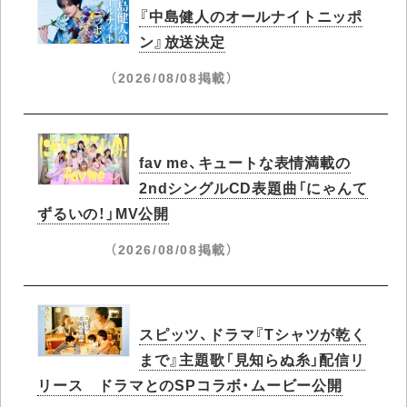
『中島健人のオールナイトニッポ
ン』放送決定
（2026/08/08掲載）
fav me、キュートな表情満載の
2ndシングルCD表題曲「にゃんて
ずるいの！」MV公開
（2026/08/08掲載）
スピッツ、ドラマ『Tシャツが乾く
まで』主題歌「見知らぬ糸」配信リ
リース ドラマとのSPコラボ・ムービー公開