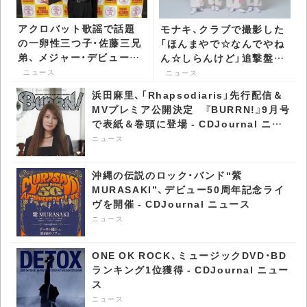
アクロバット歌謡で話題
モナキ、クラブで撮影した
の一卵性三つ子・佐藤三兄
「ほんまやで☆なんでやね
弟、 メジャー・デビュー・
ん☆しらんけど」追撃盤D
イベントで間奏第三形態
タイプ収録曲PV公開 -
ニュース
ニュース
ダンスを披露 -
CDJournal ニュース
浜田麻里、「Rhapsodiaris」先行配信＆
CDJournal ニュース
MVプレミア公開決定 『BURRN!』9月号
で表紙＆巻頭に登場 - CDJournal ニュ
ース
ニュース
沖縄の伝説のロック・バンド“紫
MURASAKI”、デビュー50周年記念ライ
ヴを開催 - CDJournal ニュース
ニュース
ONE OK ROCK、ミュージックDVD・BD
ランキング1位獲得 - CDJournal ニュー
ス
ニュース