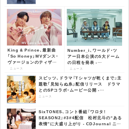
King & Prince、最新曲
Number_i、ワールド・ツ
「So Honey」MVダンス・
アー日本公演の5大ドーム
ヴァージョンのティザー
の日程を発表 -
映像公開 - CDJournal ニ
CDJournal ニュース
ニュース
ニュース
ュース
スピッツ、ドラマ『Tシャツが乾くまで』主
題歌「見知らぬ糸」配信リリース ドラマ
とのSPコラボ・ムービー公開 -
CDJournal ニュース
ニュース
SixTONES、コント番組『ワロタ！
SEASON2』#3#4配信 松村北斗の“ある
表情”に大盛り上がり - CDJournal ニュ