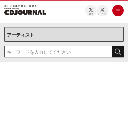
新しい⾳楽の発⾒と体験を
CDJ
オーディオ