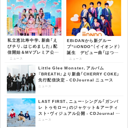
私立恵比寿中学、新曲「え
EBiDANから新グルー
びチリ、はじめました」配
プ“iiONDO”（イイオンド）
信開始＆MVプレミア公
誕生 デビュー曲「はつ恋
開 『FAMIEN’26 e.p.』
ONDO」配信リリース決定
ニュース
ニュース
配信 - CDJournal ニュー
- CDJournal ニュース
Little Glee Monster、アルバム
ス
『BREATH』より新曲「CHERRY COKE」
先行配信決定 - CDJournal ニュース
ニュース
LAST FIRST、ニュー・シングル「ガンバ
レ トゥモロー」のジャケット＆アーティ
スト・ヴィジュアル公開 - CDJournal ニ
ュース
ニュース