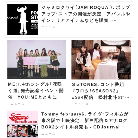
ジャミロクワイ（JAMIROQUAI）、ポップ
アップ・ストアの開催が決定 アパレルや
インテリアアイテムなどを販売 -
CDJournal ニュース
ニュース
ME:I、4thシングル「花咲
SixTONES、コント番組
く道」発売記念イベント開
『ワロタ！SEASON2』
催 YOU:MEとともに掛
#3#4配信 松村北斗の“あ
け声動画も現場収録 -
る表情”に大盛り上がり -
ニュース
ニュース
CDJournal ニュース
CDJournal ニュース
Tommy february6、ライヴ・フィルムが
東名阪で上映決定 新曲配信＆アナログ
BOX2タイトル発売も - CDJournal ニ
ュース
ニュース