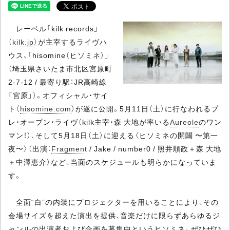
レーベル「kilk records」
（
kilk.jp
）が主宰するライヴハ
ウス、「hisomine（ヒソミネ）」
（埼玉県さいたま市北区宮原町
2-7-12 / 最寄り駅：JR高崎線
「宮原」）。オフィシャル・サイ
ト（
hisomine.com
）が遂に公開。5月11日（土）に行なわれるプ
レ・オープン・ライヴ（kilk主宰・森 大地が率いる
Aureole
のワン
マン！）、そして5月18日（土）に迎える〈ヒソミネの開闢 〜第一
夜〜〉（出演：
Fragment
/ Jake / number0 / 照井順政＋森 大地
＋中澤恵介）など、当面のスケジュールも明らかになっていま
す。
全面“白”の内装にプロジェクターを用いることにより、その
会場サイズを超えた演出を提供、音楽だけに限らずあらゆるジ
ャンルの出演者および企画を募集中というヒソミネ。ぜひぜひ