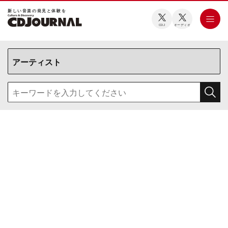
新しい⾳楽の発⾒と体験を
CDJ
オーディオ