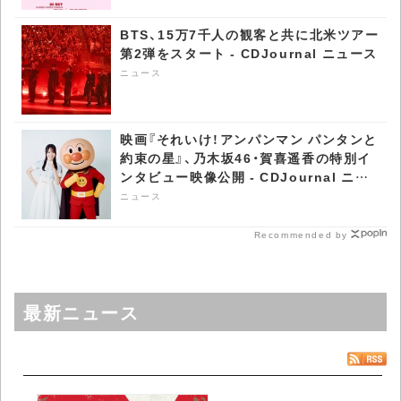
BTS、15万7千人の観客と共に北米ツアー
第2弾をスタート - CDJournal ニュース
ニュース
映画『それいけ！アンパンマン パンタンと
約束の星』、乃木坂46・賀喜遥香の特別イ
ンタビュー映像公開 - CDJournal ニュ
ース
ニュース
Recommended by
最新ニュース