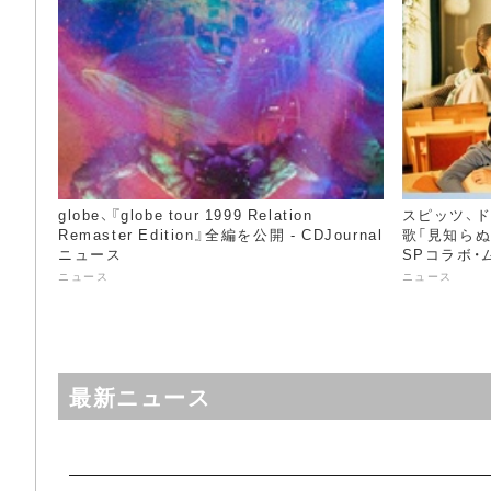
globe、『globe tour 1999 Relation
スピッツ、
Remaster Edition』全編を公開 - CDJournal
歌「見知ら
ニュース
SPコラボ・ム
ース
ニュース
ニュース
最新ニュース