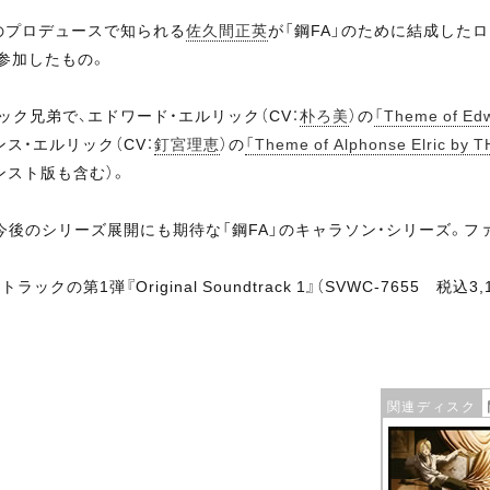
のプロデュースで知られる
佐久間正英
が「鋼FA」のために結成した
参加したもの。
ック兄弟で、エドワード・エルリック（CV：
朴ろ美
）の
「Theme of Ed
ンス・エルリック（CV：
釘宮理恵
）の
「Theme of Alphonse Elric by
（インスト版も含む）。
今後のシリーズ展開にも期待な「鋼FA」のキャラソン・シリーズ。フ
の第1弾『Original Soundtrack 1』（SVWC-7655 税
関連ディスク