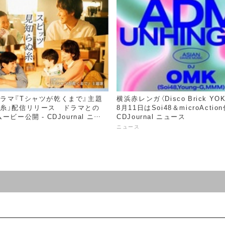
ドラマ『Tシャツが乾くまで』主題
横浜赤レンガ〈Disco Brick YO
ぬ糸」配信リリース ドラマとの
8月11日はSoi48＆microActio
ービー公開 - CDJournal ニュ
CDJournal ニュース
ニュース