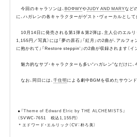
今回のキャラソンは、
BOΦWY
や
JUDY AND MARY
など
に、ハガレンの各キャラクターがゲスト・ヴォーカルとして
10月14日に発売される第1弾＆第2弾は、主人公のエルリ
1,155円／写真）には「夢の原石」「紅月」の2曲が、アルフォ
に抱かれて」「Restore steppin'」の2曲が収録されます
魅力的なサブ・キャラクターも多い“ハガレン”なだけに、
なお、同日には、
千住明
による劇中BGMを収めたサウンドトラック
●
『Theme of Edward Elric by THE ALCHEMISTS』
（SVWC-7651 税込1,155円）
＊エドワード・エルリック（CV：朴ろ美）