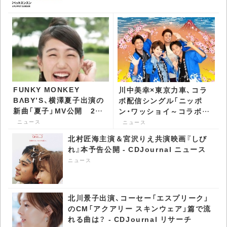
FUNKY MONKEY
川中美幸×東京力車、コラ
BΛBY’S、横澤夏子出演の
ボ配信シングル「ニッポ
新曲「夏子」MV公開 20
ン・ワッショイ～コラボバ
周年記念特別企画も -
ージョン～」発表 MVも
ニュース
ニュース
CDJournal ニュース
公開 - CDJournal ニュー
北村匠海主演＆宮沢りえ共演映画『しび
ス
れ』本予告公開 - CDJournal ニュース
ニュース
北川景子出演、コーセー「エスプリーク」
のCM「アクアリー スキンウェア」篇で流
れる曲は？ - CDJournal リサーチ