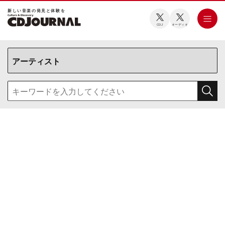
新しい⾳楽の発⾒と体験を
CDJ
オーディオ