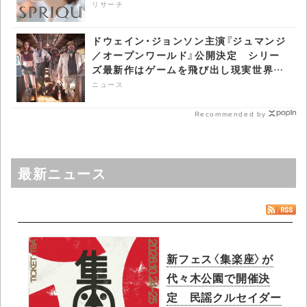
リサーチ
ドウェイン・ジョンソン主演『ジュマンジ
／オープンワールド』公開決定 シリー
ズ最新作はゲームを飛び出し現実世界へ
- CDJournal ニュース
ニュース
Recommended by
最新ニュース
新フェス〈集楽座〉が
代々木公園で開催決
定 民謡クルセイダー