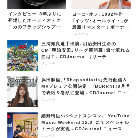
インタビュー：8年ぶりに
ヨーコ・オノ、1982年作
登場したオーディオテク
『イッツ・オールライト』が
ニカのフラッグシップ
最新リマスター / ボーナ
新たなオープン型ヘッド
ス・トラック付きで再発 -
ニュース
フォンが到達した未踏の
CDJournal ニュース
三浦知良選手出演、明治安田生命の
領域 - CDJournal CDJ
CM「明治安田Jリーグ新開幕」篇で流れる
PUSH
曲は？ - CDJournal リサーチ
リサーチ
浜田麻里、「Rhapsodiaris」先行配信＆
MVプレミア公開決定 『BURRN!』9月号
で表紙＆巻頭に登場 - CDJournal ニュ
ース
ニュース
細野晴臣×パペットスンスン、「YouTube
Music Weekend 12.0」にてスペシャル
トークが実現 - CDJournal ニュース
ニュース