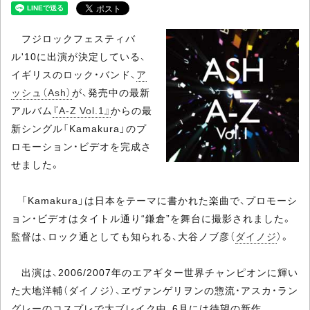
フジロックフェスティバ
ル'10に出演が決定している、
イギリスのロック・バンド、
ア
ッシュ（Ash）
が、発売中の最新
アルバム
『A-Z Vol.1』
からの最
新シングル「Kamakura」のプ
ロモーション・ビデオを完成さ
せました。
「Kamakura」は日本をテーマに書かれた楽曲で、プロモーシ
ョン・ビデオはタイトル通り“鎌倉”を舞台に撮影されました。
監督は、ロック通としても知られる、大谷ノブ彦（
ダイノジ
）。
出演は、2006/2007年のエアギター世界チャンピオンに輝い
た大地洋輔（ダイノジ）、ヱヴァンゲリヲンの惣流・アスカ・ラン
グレーのコスプレで大ブレイク中、6月には待望の新作