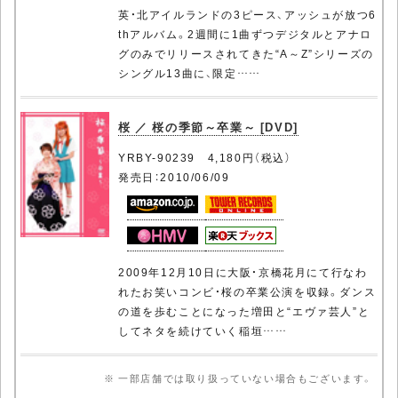
英・北アイルランドの3ピース、アッシュが放つ6
thアルバム。2週間に1曲ずつデジタルとアナロ
グのみでリリースされてきた“A～Z”シリーズの
シングル13曲に、限定……
桜 ／ 桜の季節～卒業～ [DVD]
YRBY-90239 4,180円（税込）
発売日：2010/06/09
2009年12月10日に大阪・京橋花月にて行なわ
れたお笑いコンビ・桜の卒業公演を収録。ダンス
の道を歩むことになった増田と“エヴァ芸人”と
してネタを続けていく稲垣……
※ 一部店舗では取り扱っていない場合もございます。