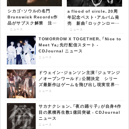
シカゴ・ソウルの名門
a flood of circle、20周
Brunswick Records作
年記念ベスト・アルバム発
品がサブスク解禁 注目
売 新曲「ロックンロー
はMUROによるMIX CD -
ル」MV公開 - CDJournal
ニュース
ニュース
CDJournal ニュース
ニュース
TOMORROW X TOGETHER、「Nice to
Meet Ya」先行配信スタート -
CDJournal ニュース
ニュース
ドウェイン・ジョンソン主演『ジュマンジ
／オープンワールド』公開決定 シリー
ズ最新作はゲームを飛び出し現実世界へ
- CDJournal ニュース
ニュース
サカナクション、「夜の踊り子」が自身4作
目の累積再生数1億回突破 - CDJournal
ニュース
ニュース