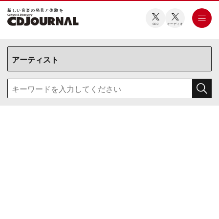
新しい⾳楽の発⾒と体験を
CDJ
オーディオ