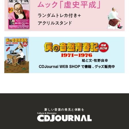
新しい⾳楽の発⾒と体験を