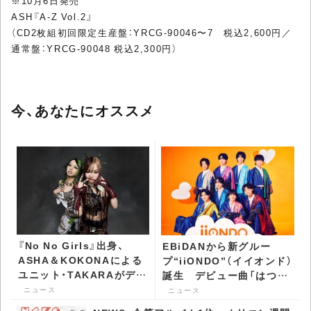
※10月6日発売
ASH『A-Z Vol.2』
（CD2枚組初回限定生産盤：YRCG-90046〜7 税込2,600円／
通常盤：YRCG-90048 税込2,300円）
今、あなたにオススメ
『No No Girls』出身、
EBiDANから新グルー
ASHA＆KOKONAによる
プ“iiONDO”（イイオンド）
ユニット・TAKARAがデビ
誕生 デビュー曲「はつ恋
ュー - CDJournal ニュー
ONDO」配信リリース決定
ニュース
ニュース
ス
- CDJournal ニュース