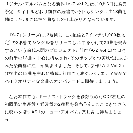
リジナル・アルバムとなる新作『A-Z Vol.2』は、10月6日に発売
予定。タイトルどおり前作の続編で、今回もシングル曲13曲を
軸にした、まさに捨て曲なしの仕上がりとなっています。
『A-Z』シリーズは、2週間に1曲、配信と7インチ（1,000枚限
定）の2形態でシングルをリリースし、1年をかけて26曲を発表
するという前代未聞のプロジェクト。前作『A-Z Vol.1』ではそ
の前半の13曲を中心に構成され、そのポップかつ実験性にあふ
れた楽曲群に注目が集まりました。そして、新作『A-Z Vol.2』
は後半の13曲を中心に構成。前作さえ凌ぐ、バラエティ豊かで
ハイクオリティな楽曲のオンパレードに期待しましょう。
なお本作でも、ボーナス・トラックを多数収めたCD2枚組の
初回限定生産盤と通常盤の2種類を発売予定。ここにきてさら
に勢いを増すASHのニュー・アルバム。楽しみに待ちましょ
う！