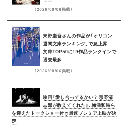
（2026/08/06掲載）
東野圭吾さんの作品が「オリコン
週間文庫ランキング」で急上昇​
文庫TOP50に19作品ランクインで
過去最多
（2026/08/06掲載）
映画『愛し合ってるかい？ 忌野清
志郎が教えてくれた』、梅津和時ら
を迎えたトークショー付き最速プレミア上映が決
定