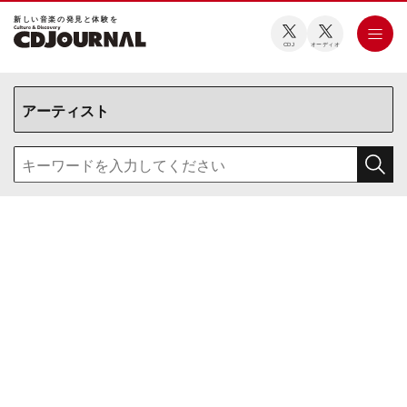
新しい⾳楽の発⾒と体験を
CDJ
オーディオ