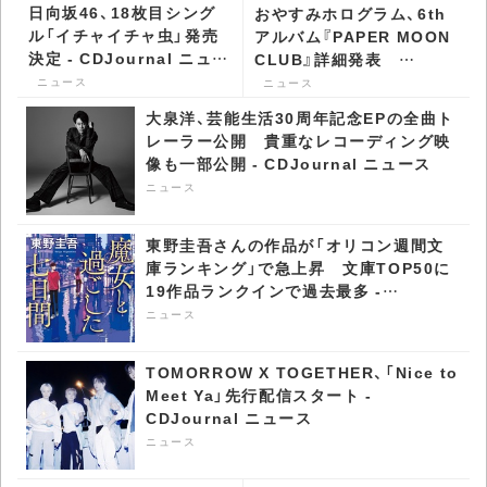
日向坂46、18枚目シング
おやすみホログラム、6th
ル「イチャイチャ虫」発売
アルバム『PAPER MOON
決定 - CDJournal ニュー
CLUB』詳細発表
ス
「lovesick」先行配信 -
ニュース
ニュース
CDJournal ニュース
大泉洋、芸能生活30周年記念EPの全曲ト
レーラー公開 貴重なレコーディング映
像も一部公開 - CDJournal ニュース
ニュース
東野圭吾さんの作品が「オリコン週間文
庫ランキング」で急上昇​ 文庫TOP50に
19作品ランクインで過去最多 -
CDJournal ニュース
ニュース
TOMORROW X TOGETHER、「Nice to
Meet Ya」先行配信スタート -
CDJournal ニュース
ニュース