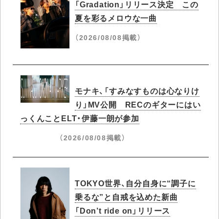
「Gradation」リリース決定 この
夏を彩るメロウな一曲
（2026/08/08掲載）
モナキ、「すみなすものは心なりけ
り」MV公開 RECのギターにはい
っくんことELT・伊藤一朗が参加
（2026/08/08掲載）
TOKYO世界、自分自身に“調子に
乗るな”と自戒を込めた新曲
「Don’t ride on」リリース