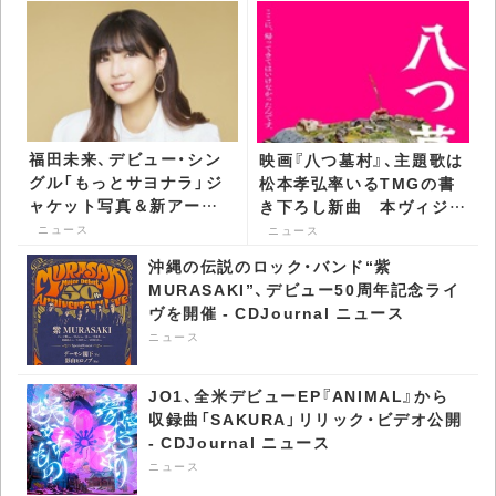
福田未来、デビュー・シン
映画『八つ墓村』、主題歌は
グル「もっとサヨナラ」ジ
松本孝弘率いるTMGの書
ャケット写真＆新アーテ
き下ろし新曲 本ヴィジュ
ィスト写真公開 -
アル＆予告も公開 -
ニュース
ニュース
CDJournal ニュース
CDJournal ニュース
沖縄の伝説のロック・バンド“紫
MURASAKI”、デビュー50周年記念ライ
ヴを開催 - CDJournal ニュース
ニュース
JO1、全米デビューEP『ANIMAL』から
収録曲「SAKURA」リリック・ビデオ公開
- CDJournal ニュース
ニュース