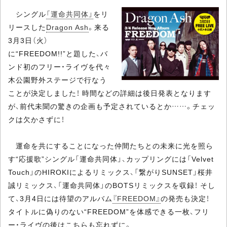
シングル
「運命共同体」
をリ
リースした
Dragon Ash
。来る
3月3日（火）
に“FREEDOM!!”と題した、バ
ンド初のフリー・ライヴを代々
木公園野外ステージで行なう
ことが決定しました！ 時間などの詳細は後日発表となります
が、前代未聞の驚きの企画も予定されているとか……。チェッ
クは欠かさずに！
運命を共にすることになった仲間たちとの未来に光を照ら
す“応援歌”シングル「運命共同体」、カップリングには「Velvet
Touch」のHIROKIによるリミックス、「繋がりSUNSET」桜井
誠リミックス、「運命共同体」のBOTSリミックスを収録！ そし
て、3月4日には待望のアルバム
『FREEDOM』
の発売も決定！
タイトルに偽りのない“FREEDOM”を体感できる一枚、フリ
ー・ライヴの後はこちらも忘れずに。